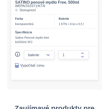
SATINO penové mydlo Free, 500ml
WEPA/333371/KTN
Dostupnosť
Farba
Balenie
transparentná
1 KTN = 6 ks x 0,5 l
Špecifikácia
Satino Penové mydlo free
6x500ml SF2
form.decrease-amount
form.increase-a
Vypočítať cenu
Zaujímavé produkty pre