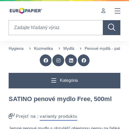
Table Of Content
Zaujímavé produkty pre Vás
sr.skip-to.main-content
sr.skip-to.table-of-contents
sr.skip-to.main-navigation
Search
Hygiena
Kozmetika
Mydlá
Penové mydlá - patróny
Kategória
SATINO penové mydlo Free, 500ml
Prejsť na :
varianty produktu
Jemné penové mydlo s obzvlášť objemnou penou na ľahké