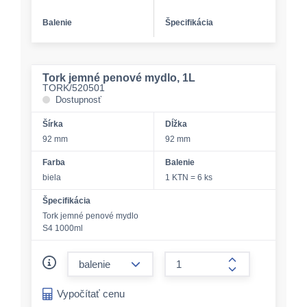
Balenie
Špecifikácia
Tork jemné penové mydlo, 1L
TORK/520501
Dostupnosť
Šírka
Dĺžka
92 mm
92 mm
Farba
Balenie
biela
1 KTN = 6 ks
Špecifikácia
Tork jemné penové mydlo
S4 1000ml
form.decrease-amount
form.increase-a
Vypočítať cenu