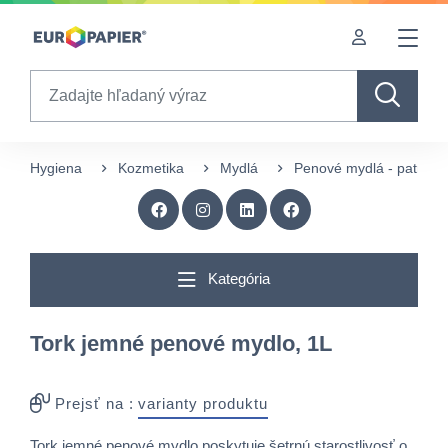
Table Of Content
Doplnkové produkty
sr.skip-to.main-content
sr.skip-to.table-of-contents
sr.skip-to.main-navigation
Search
Hygiena
Kozmetika
Mydlá
Penové mydlá - patróny
Kategória
Tork jemné penové mydlo, 1L
Prejsť na :
varianty produktu
Tork jemné penové mydlo poskytuje šetrnú starostlivosť o