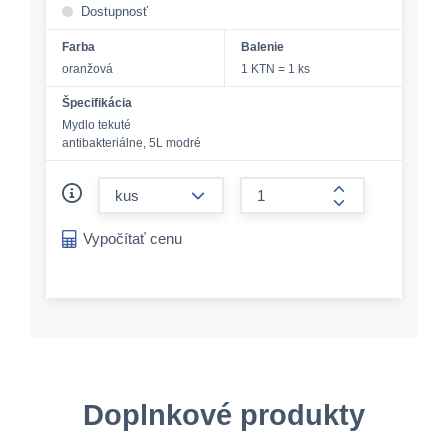
Dostupnosť
Farba
Balenie
oranžová
1 KTN = 1 ks
Špecifikácia
Mydlo tekuté
antibakteriálne, 5L modré
form.decrease-amount
form.increase-a
Vypočítať cenu
Doplnkové produkty