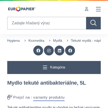
Table Of Content
Doplnkové produkty
sr.skip-to.main-content
sr.skip-to.table-of-contents
sr.skip-to.main-navigation
Search
Hygiena
Kozmetika
Mydlá
Tekuté mydlá - náplne
Kategória
Mydlo tekuté antibakteriálne, 5L
Prejsť na :
varianty produktu
Tekuté antibakteriálne mydlo je vhodné na bežné umývanie