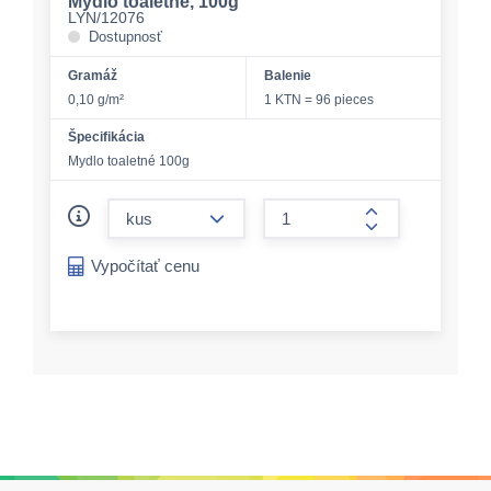
Mydlo toaletné, 100g
LYN/12076
Dostupnosť
Gramáž
Balenie
0,10 g/m²
1 KTN = 96 pieces
Špecifikácia
Mydlo toaletné 100g
form.decrease-amount
form.increase-a
Vypočítať cenu