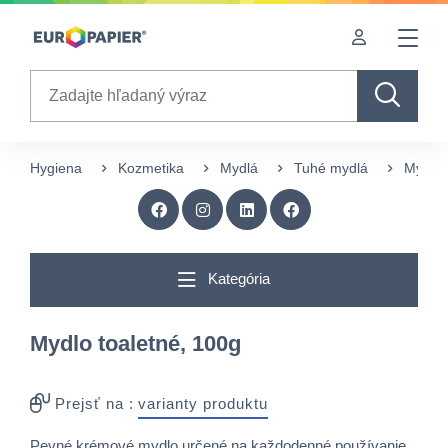
Table Of Content
sr.skip-to.main-content
sr.skip-to.table-of-contents
sr.skip-to.main-navigation
Search
Hygiena
Kozmetika
Mydlá
Tuhé mydlá
Mydlo 
Kategória
Mydlo toaletné, 100g
Prejsť na :
varianty produktu
Pevné krémové mydlo určené na každodenné používanie.