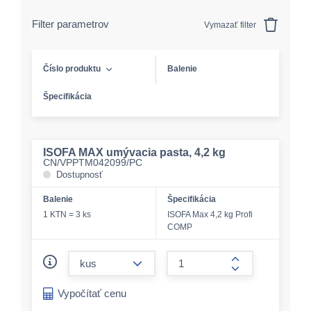
Filter parametrov
Vymazať filter
Číslo produktu
Balenie
Špecifikácia
ISOFA MAX umývacia pasta, 4,2 kg
CN/VPPTM042099/PC
Dostupnosť
Balenie
Špecifikácia
1 KTN = 3 ks
ISOFA Max 4,2 kg Profi
COMP
form.decrease-amount
form.increase-a
Vypočítať cenu