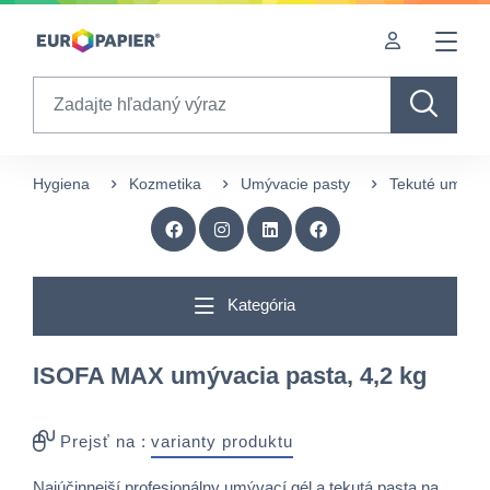
Table Of Content
sr.skip-to.main-content
sr.skip-to.table-of-contents
sr.skip-to.main-navigation
Search
Hygiena
Kozmetika
Umývacie pasty
Tekuté umývac
Kategória
ISOFA MAX umývacia pasta, 4,2 kg
Prejsť na :
varianty produktu
Najúčinnejší profesionálny umývací gél a tekutá pasta na