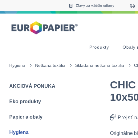
Table Of Content
sr.skip-to.main-content
sr.skip-to.table-of-contents
sr.skip-to.main-navigation
Zľavy za väčšie odbery
Produkty
Obaly 
Hygiena
Netkaná textília
Skladaná netkaná textília
C
CHIC
AKCIOVÁ PONUKA
10x5
Eko produkty
Papier a obaly
Prejsť n
Hygiena
Originálne bi