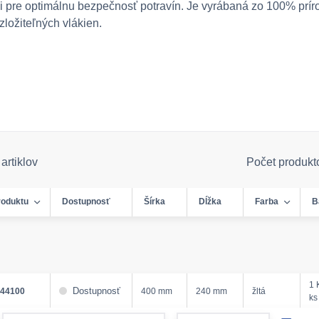
i pre optimálnu bezpečnosť potravín. Je vyrábaná zo 100% prí
zložiteľných vlákien.
artiklov
Počet produkt
roduktu
Dostupnosť
Šírka
Dĺžka
Farba
B
1 
Dostupnosť
444100
400 mm
240 mm
žltá
ks
form.decrease-amount