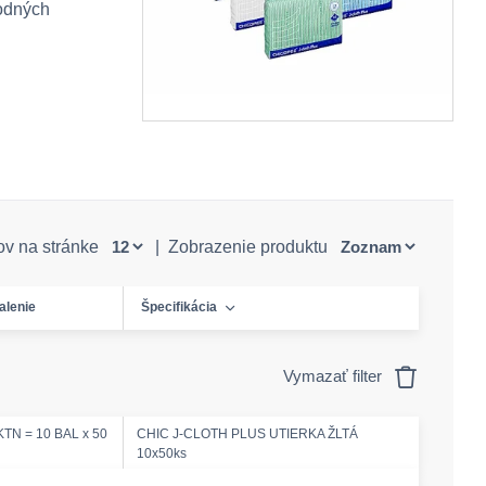
rodných
ov na stránke
|
Zobrazenie produktu
alenie
Špecifikácia
Vymazať filter
KTN = 10 BAL x 50
CHIC J-CLOTH PLUS UTIERKA ŽLTÁ
10x50ks