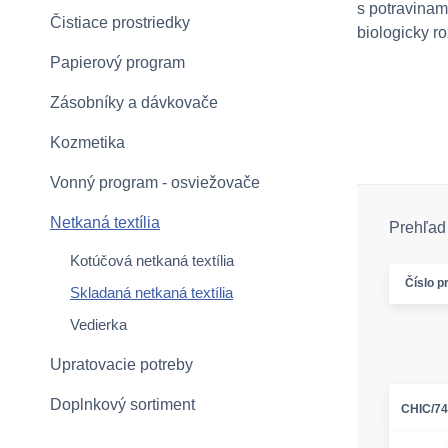
s potravinam
Čistiace prostriedky
biologicky ro
Papierový program
Zásobníky a dávkovače
Kozmetika
Vonný program - osviežovače
Netkaná textília
Prehľad 
Kotúčová netkaná textília
Číslo p
Skladaná netkaná textília
Vedierka
Upratovacie potreby
Doplnkový sortiment
CHIC/7