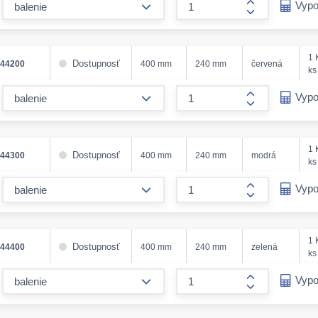
Vypo
form.increase
1 
Dostupnosť
444200
400 mm
240 mm
červená
ks
form.decrease-amount
Vypo
form.increase
1 
Dostupnosť
444300
400 mm
240 mm
modrá
ks
form.decrease-amount
Vypo
form.increase
1 
Dostupnosť
444400
400 mm
240 mm
zelená
ks
form.decrease-amount
Vypo
form.increase