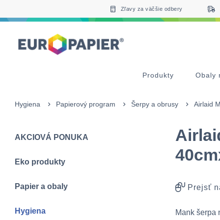
Table Of Content
sr.skip-to.main-content
sr.skip-to.table-of-contents
sr.skip-to.main-navigation
Zľavy za väčšie odbery
Produkty
Obaly 
Hygiena
Papierový program
Šerpy a obrusy
Airlaid
Airla
AKCIOVÁ PONUKA
40cm
Eko produkty
Papier a obaly
Prejsť n
Hygiena
Mank šerpa n