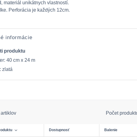
id, materiál unikátnych vlastností.
olke. Perforácia je každých 12cm.
é informácie
ti produktu
r: 40 cm x 24 m
 zlatá
artiklov
Počet produkt
roduktu
Dostupnosť
Balenie