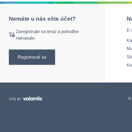
Nemáte u nás ešte účet?
N
E-
Zaregistrujte sa teraz a pohodlne
nakupujte.
Ka
Ma
Sl
Registrovať sa
Ko
© 