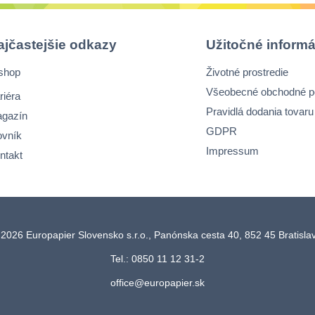
ajčastejšie odkazy
Užitočné informá
shop
Životné prostredie
Všeobecné obchodné 
riéra
Pravidlá dodania tovaru
gazín
GDPR
ovník
Impressum
ntakt
2026 Europapier Slovensko s.r.o., Panónska cesta 40, 852 45 Bratisl
Tel.: 0850 11 12 31-2
office@europapier.sk