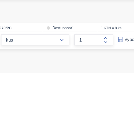
Dostupnosť
970/PC
1 KTN = 8 ks
form.decrease-amount
Vypo
form.increase