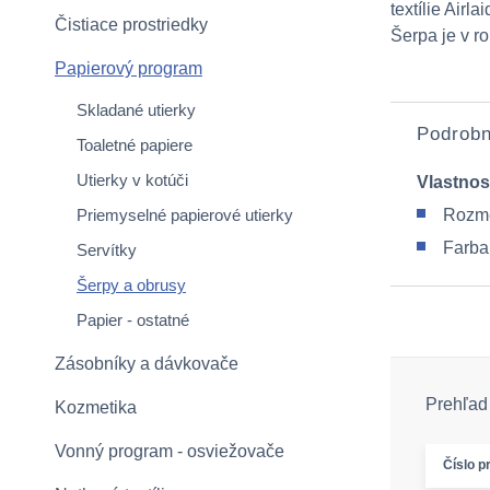
textílie Airla
Čistiace prostriedky
Šerpa je v r
Papierový program
Skladané utierky
Podrobn
Toaletné papiere
Utierky v kotúči
Vlastnos
Priemyselné papierové utierky
Rozme
Farba:
Servítky
Šerpy a obrusy
Papier - ostatné
Zásobníky a dávkovače
Prehľad 
Kozmetika
Vonný program - osviežovače
Číslo p