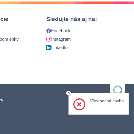
cie
Sledujte nás aj na:
Facebook
podmienky
Instagram
LinkedIn
×
ava
Člen skupiny
Všeobecná chyba