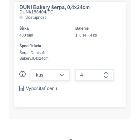
DUNI Bakery šerpa, 0,4x24cm
DUNI/186404/PC
Dostupnosť
Šírka
Balenie
400 mm
1 KTN = 4 ks
Špecifikácia
Šerpa Dunisoft
Bakery,0,4x24cm
form.decrease-amount
form.increase-a
Vypočítať cenu