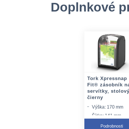
Doplnkové p
Tork Xpressnap
Fit® zásobník n
servítky, stolový
čierny
Výška: 170 mm
Šírka: 141 mm
Dĺžka: 113 mm
Podrobnosti