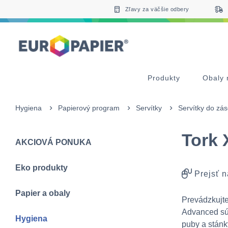
Table Of Content
Doplnkové produkty
sr.skip-to.main-content
sr.skip-to.table-of-contents
sr.skip-to.main-navigation
Zľavy za väčšie odbery
Produkty
Obaly 
Hygiena
Papierový program
Servítky
Servítky do zá
Tork 
AKCIOVÁ PONUKA
Eko produkty
Prejsť n
Papier a obaly
Prevádzkujte
Advanced sú 
Hygiena
puby a stánk