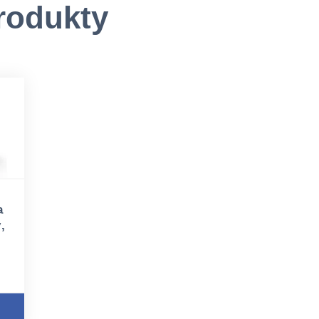
rodukty
a
,