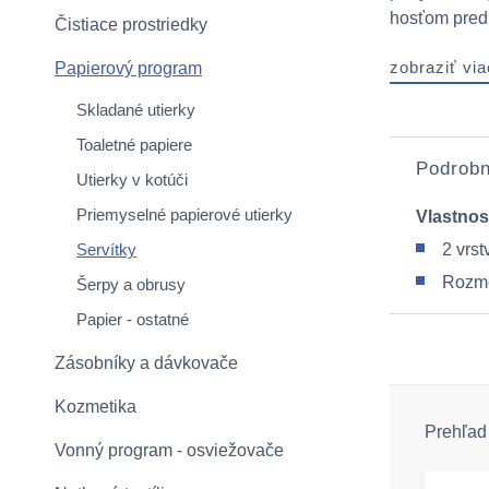
hosťom pred 
Čistiace prostriedky
zobraziť via
Papierový program
Skladané utierky
Toaletné papiere
Podrobn
Utierky v kotúči
Priemyselné papierové utierky
Vlastnos
Servítky
2 vrst
Rozme
Šerpy a obrusy
Papier - ostatné
Zásobníky a dávkovače
Kozmetika
Prehľad 
Vonný program - osviežovače