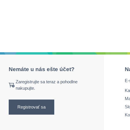
Nemáte u nás ešte účet?
N
E-
Zaregistrujte sa teraz a pohodlne
nakupujte.
Ka
Ma
Sl
Registrovať sa
Ko