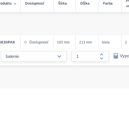
P
roduktu
Dostupnosť
Šírka
Dĺžka
Farba
v
Dostupnosť
5830/PAK
165 mm
213 mm
biela
2
form.decrease-amount
Vypo
form.increase