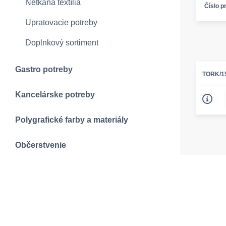
Netkaná textília
Číslo p
Upratovacie potreby
Doplnkový sortiment
Gastro potreby
TORK/1
Kancelárske potreby
Polygrafické farby a materiály
Občerstvenie