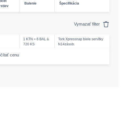
očet
Balenie
Špecifikácia
rstiev
Vymazať filter
1 KTN = 6 BAL á
Tork Xpressnap biele servítky
720 KS
N14zásob.
čítať cenu
-amount