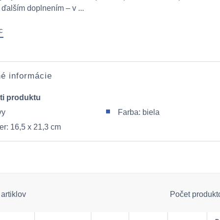
ďalším doplnením – v ...
c
é informácie
ti produktu
vy
Farba: biela
r: 16,5 x 21,3 cm
artiklov
Počet produkt