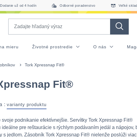
Dodanie už od 4 hodín
Odborné poradenstvo
Veľké skla
Search
na mieru
Životné prostredie
O nás
Mag
sobníkov
Tork Xpressnap Fit®
Xpressnap Fit®
a :
varianty produktu
 svoje podnikanie efektívnejšie. Servítky Tork Xpressnap Fit®
ideálne pre reštaurácie s rýchlym podávaním jedál a nápojov, b
y s jedlom. Zásobník Tork Xpressnap Fit® nielenže poslúži via