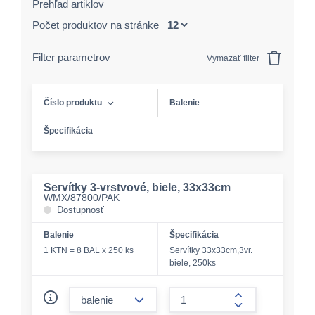
Prehľad artiklov
Počet produktov na stránke
Filter parametrov
Vymazať filter
Číslo produktu
Balenie
Špecifikácia
Servítky 3-vrstvové, biele, 33x33cm
WMX/87800/PAK
Dostupnosť
Balenie
Špecifikácia
1 KTN = 8 BAL x 250 ks
Servítky 33x33cm,3vr.
biele, 250ks
form.decrease-amount
form.increase-a