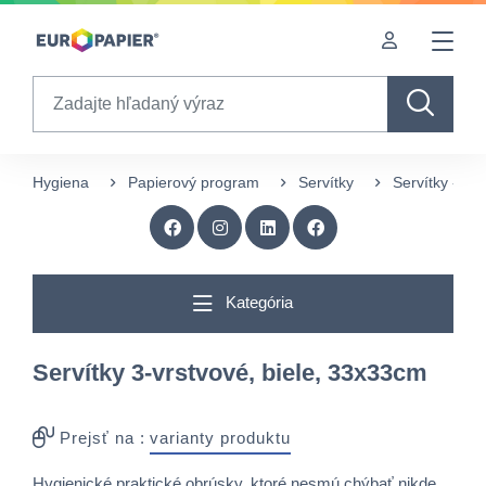
Table Of Content
sr.skip-to.main-content
sr.skip-to.table-of-contents
sr.skip-to.main-navigation
Search
Hygiena
Papierový program
Servítky
Servítky - vo
Kategória
Servítky 3-vrstvové, biele, 33x33cm
Prejsť na :
varianty produktu
Hygienické praktické obrúsky, ktoré nesmú chýbať nikde