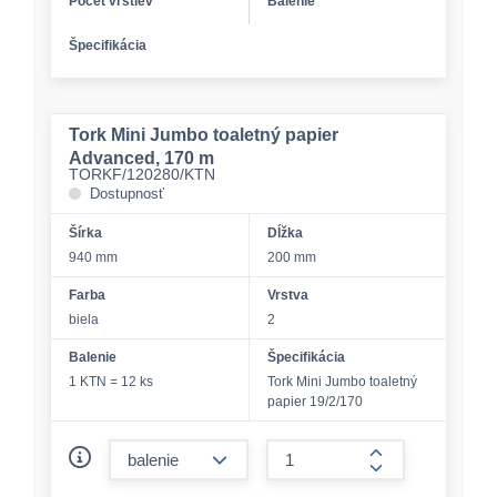
Počet vrstiev
Balenie
Špecifikácia
Tork Mini Jumbo toaletný papier
Advanced, 170 m
TORKF/120280/KTN
Dostupnosť
Šírka
Dĺžka
940 mm
200 mm
Farba
Vrstva
biela
2
Balenie
Špecifikácia
1 KTN = 12 ks
Tork Mini Jumbo toaletný
papier 19/2/170
form.decrease-amount
form.increase-a