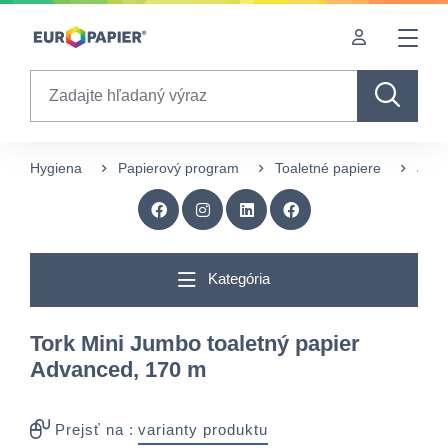
Table Of Content
Doplnkové produkty
sr.skip-to.main-content
sr.skip-to.table-of-contents
sr.skip-to.main-navigation
Search
Hygiena
Papierový program
Toaletné papiere
JUM
Kategória
Tork Mini Jumbo toaletný papier
Advanced, 170 m
Prejsť na :
varianty produktu