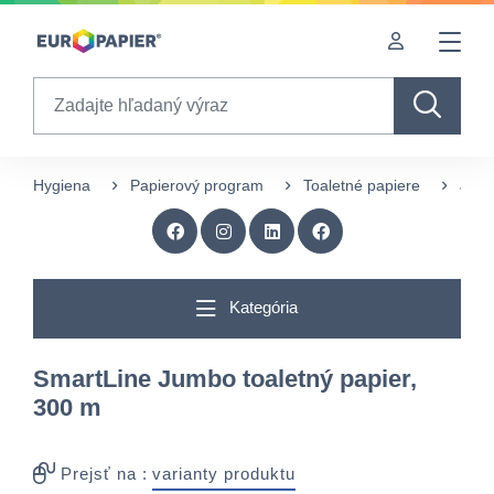
Table Of Content
Doplnkové produkty
Zaujímavé produkty pre Vás
sr.skip-to.main-content
sr.skip-to.table-of-contents
sr.skip-to.main-navigation
Search
Hygiena
Papierový program
Toaletné papiere
JUM
Kategória
SmartLine Jumbo toaletný papier,
300 m
Prejsť na :
varianty produktu