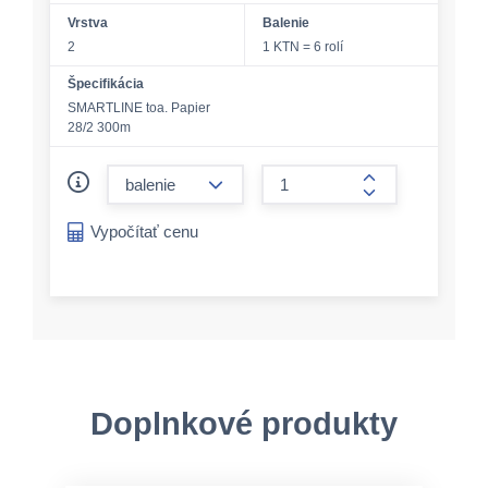
Vrstva
Balenie
2
1 KTN = 6 rolí
Špecifikácia
SMARTLINE toa. Papier
28/2 300m
form.decrease-amount
form.increase-a
Vypočítať cenu
Doplnkové produkty