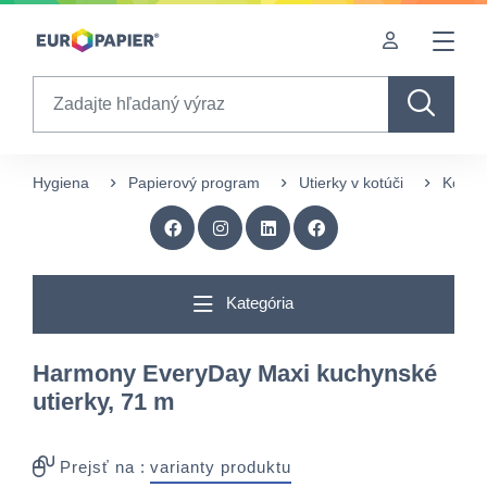
Table Of Content
Zaujímavé produkty pre Vás
sr.skip-to.main-content
sr.skip-to.table-of-contents
sr.skip-to.main-navigation
Search
Hygiena
Papierový program
Utierky v kotúči
Kotúč
Kategória
Harmony EveryDay Maxi kuchynské
utierky, 71 m
Prejsť na :
varianty produktu