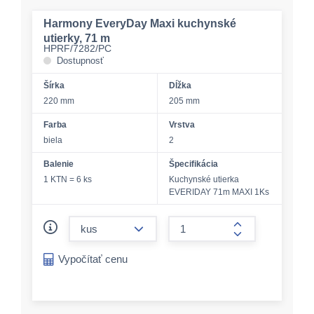
Harmony EveryDay Maxi kuchynské
utierky, 71 m
HPRF/7282/PC
Dostupnosť
Šírka
Dĺžka
220 mm
205 mm
Farba
Vrstva
biela
2
Balenie
Špecifikácia
1 KTN = 6 ks
Kuchynské utierka
EVERIDAY 71m MAXI 1Ks
form.decrease-amount
form.increase-a
Vypočítať cenu