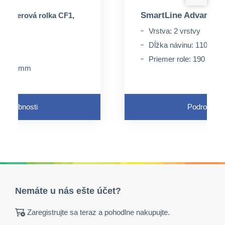
SmartLine Advanced
 papierová rolka CF1,
Vrstva: 2 vrstvy
Dĺžka návinu: 110 m
m
Priemer role: 190 mm
e: 200 mm
Podrobnosti
Podrobnost
Nemáte u nás ešte účet?
Zaregistrujte sa teraz a pohodlne nakupujte.