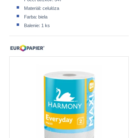
Materiál: celulóza
Farba: biela
Balenie: 1 ks