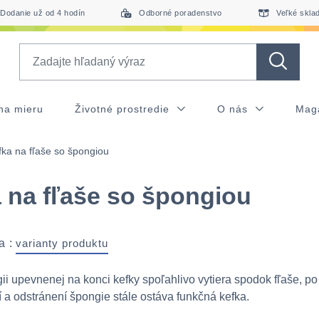
Dodanie už od 4 hodín
Odborné poradenstvo
Veľké skla
Search
na mieru
Životné prostredie
O nás
Mag
fka na fľaše so špongiou
 na fľaše so špongiou
a :
varianty produktu
i upevnenej na konci kefky spoľahlivo vytiera spodok fľaše, po
 a odstránení špongie stále ostáva funkčná kefka.