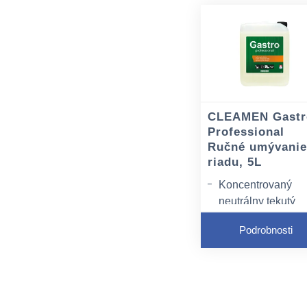
CLEAMEN Gastr
Professional
Ručné umývani
riadu, 5L
Koncentrovaný
neutrálny tekutý
čistiaci prípravok
Podrobnosti
Veľmi účinný proti
mastnote a
zaschnutým zvyš
jedla