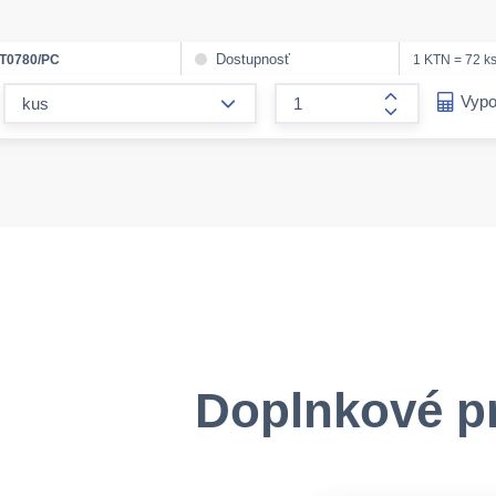
Dostupnosť
T0780/PC
1 KTN = 72 k
form.decrease-amount
Vypo
form.increase
Doplnkové p