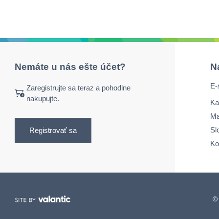
Nemáte u nás ešte účet?
N
E-
Zaregistrujte sa teraz a pohodlne
nakupujte.
Ka
Ma
Sl
Registrovať sa
Ko
© 