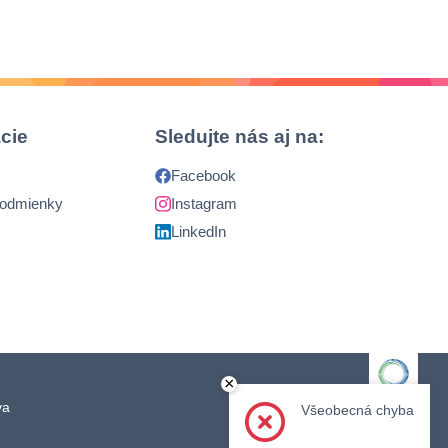
 v
cie
Sledujte nás aj na:
Facebook
podmienky
Instagram
LinkedIn
×
ava
Člen skupiny
Všeobecná chyba