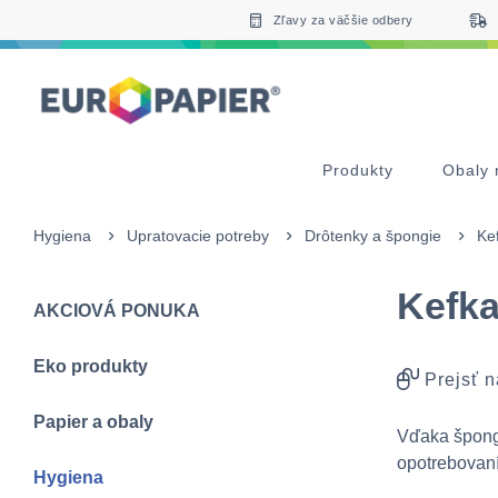
Table Of Content
Doplnkové produkty
sr.skip-to.main-content
sr.skip-to.table-of-contents
sr.skip-to.main-navigation
Zľavy za väčšie odbery
Produkty
Obaly 
Hygiena
Upratovacie potreby
Drôtenky a špongie
Ke
Kefka
AKCIOVÁ PONUKA
Eko produkty
Prejsť n
Papier a obaly
Vďaka špongi
opotrebovaní
Hygiena