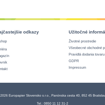
Na odmasťovanie
všetkých povrchov
potravinárskom
priemysle
ajčastejšie odkazy
Užitočné informá
shop
Životné prostredie
Všeobecné obchodné 
riéra
Pravidlá dodania tovaru
gazín
GDPR
ovník
Impressum
ntakt
2026 Europapier Slovensko s.r.o., Panónska cesta 40, 852 45 Bratisl
Tel.: 0850 11 12 31-2