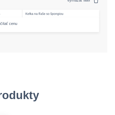
Vymazať filter
s
Kefka na fľaše so špongiou
čítať cenu
-amount
rodukty