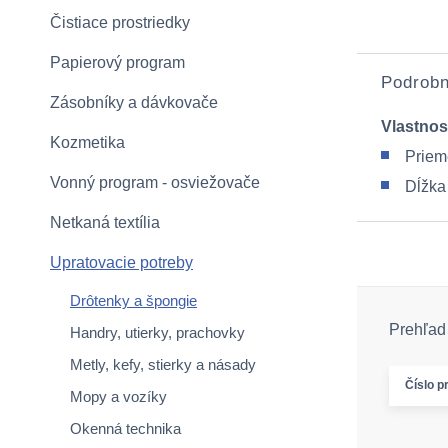
Čistiace prostriedky
Papierový program
Podrobn
Zásobníky a dávkovače
Vlastnos
Kozmetika
Priem
Vonný program - osviežovače
Dĺžka
Netkaná textília
Upratovacie potreby
Drôtenky a špongie
Prehľad 
Handry, utierky, prachovky
Metly, kefy, stierky a násady
Číslo p
Mopy a vozíky
Okenná technika