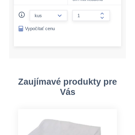
form.decrease-amount
form.increase-a
Vypočítať cenu
Zaujímavé produkty pre
Vás