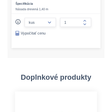
Špecifikácia
Násada drevená 1,40 m
form.decrease-amount
form.increase-a
Vypočítať cenu
Doplnkové produkty