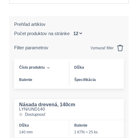
Prehľad artiklov
Počet produktov na stránke
Filter parametrov
Vymazať filter
Číslo produktu
Dĺžka
Balenie
Špecifikácia
Násada drevená, 140cm
LYN/UND140
Dostupnosť
Dĺžka
Balenie
140 mm
1 KTN = 25 ks