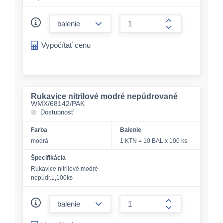
form.decrease-amount
form.increase-a
Vypočítať cenu
Rukavice nitrilové modré nepúdrované
WMX/68142/PAK
Dostupnosť
Farba
Balenie
modrá
1 KTN = 10 BAL x 100 ks
Špecifikácia
Rukavice nitrilové modré
nepúdr.L,100ks
form.decrease-amount
form.increase-a