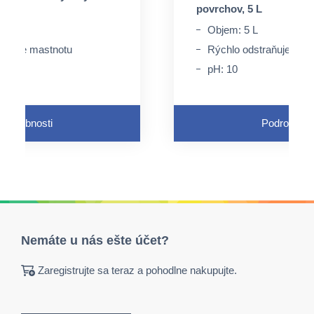
 ml
povrchov, 5 L
 ml
Objem: 5 L
raňuje mastnotu
Rýchlo odstraňuje mas
pH: 10
Podrobnosti
Podrobnost
Nemáte u nás ešte účet?
Zaregistrujte sa teraz a pohodlne nakupujte.