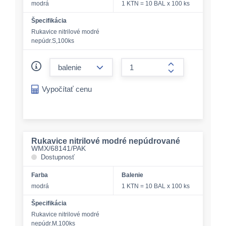
modrá
1 KTN = 10 BAL x 100 ks
Špecifikácia
Rukavice nitrilové modré
nepúdr.S,100ks
form.decrease-amount
form.increase-a
Vypočítať cenu
Rukavice nitrilové modré nepúdrované
WMX/68141/PAK
Dostupnosť
Farba
Balenie
modrá
1 KTN = 10 BAL x 100 ks
Špecifikácia
Rukavice nitrilové modré
nepúdr.M,100ks