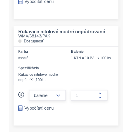
Vypočítať cenu
Rukavice nitrilové modré nepúdrované
WMX/68143/PAK
Dostupnosť
Farba
Balenie
modrá
1 KTN = 10 BAL x 100 ks
Špecifikácia
Rukavice nitrilové modré
nepúdr.XL,100ks
form.decrease-amount
form.increase-a
Vypočítať cenu