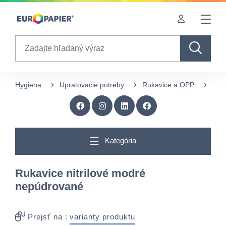
Table Of Content
Doplnkové produkty
sr.skip-to.main-content
sr.skip-to.table-of-contents
sr.skip-to.main-navigation
Search
Hygiena
Upratovacie potreby
Rukavice a OPP
Ruk
Kategória
Rukavice nitrilové modré
nepúdrované
Prejsť na :
varianty produktu