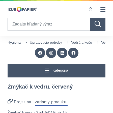
Table Of Content
sr.skip-to.main-content
sr.skip-to.table-of-contents
sr.skip-to.main-navigation
Search
Hygiena
Upratovacie potreby
Vedrá a koše
Vedrá
Kategória
Žmýkač k vedru, červený
Prejsť na :
varianty produktu
Žmýkač k vedru (kod: 541) Fmix 15 L.