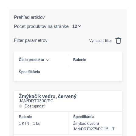
Prehľad artiklov
Počet produktov na stránke
Filter parametrov
Vymazať filter
Číslo produktu
Balenie
Špecifikácia
Žmýkač k vedru, červený
JAN/DRT0300/PC
Dostupnosť
Balenie
Špecifikácia
1 KTN = 1 ks
Žmýkač k vedru
JAN/DRT0275/PC 15L IT