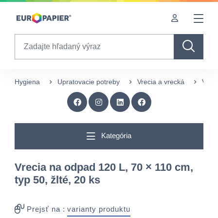
Table Of Content
Zaujímavé produkty pre Vás
sr.skip-to.main-content
sr.skip-to.table-of-contents
sr.skip-to.main-navigation
Search
Hygiena
Upratovacie potreby
Vrecia a vrecká
Vreci
Kategória
Vrecia na odpad 120 L, 70 × 110 cm,
typ 50, žlté, 20 ks
Prejsť na :
varianty produktu