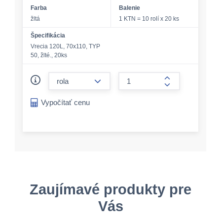
Farba
Balenie
žltá
1 KTN = 10 rolí x 20 ks
Špecifikácia
Vrecia 120L, 70x110, TYP
50, žlté., 20ks
form.decrease-amount
form.increase-a
Vypočítať cenu
Zaujímavé produkty pre
Vás