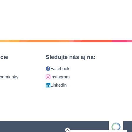
cie
Sledujte nás aj na:
Facebook
podmienky
Instagram
LinkedIn
×