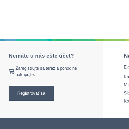
Nemáte u nás ešte účet?
N
E-
Zaregistrujte sa teraz a pohodlne
nakupujte.
Ka
Ma
Sl
Registrovať sa
Ko