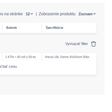
ov na stránke
|
Zobrazenie produktu
Balenie
Špecifikácia
Vymazať filter
1 KTN = 40 rolí x 50 ks
Vrecia 18L čierne 45x54cm 50ks
čítať cenu
-amount