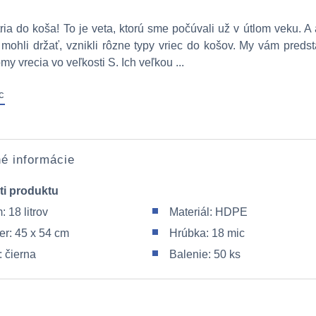
ia do koša! To je veta, ktorú sme počúvali už v útlom veku. A
y mohli držať, vznikli rôzne typy vriec do košov. My vám pred
y vrecia vo veľkosti S. Ich veľkou ...
c
é informácie
ti produktu
 18 litrov
Materiál: HDPE
r: 45 x 54 cm
Hrúbka: 18 mic
: čierna
Balenie: 50 ks