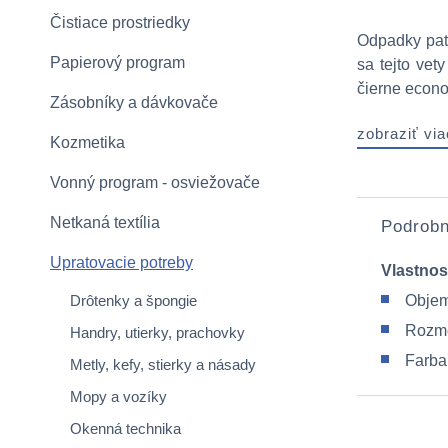
Čistiace prostriedky
Odpadky patr
Papierový program
sa tejto vet
čierne econom
Zásobníky a dávkovače
zobraziť via
Kozmetika
Vonný program - osviežovače
Netkaná textília
Podrobn
Upratovacie potreby
Vlastnos
Drôtenky a špongie
Objem:
Rozme
Handry, utierky, prachovky
Farba
Metly, kefy, stierky a násady
Mopy a vozíky
Okenná technika