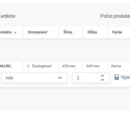
artiklov
Počet produkt
roduktu
Dostupnosť
Šírka
Dĺžka
Farba
Dostupnosť
461/RL
450 mm
540 mm
čierna
form.decrease-amount
Vypo
form.increase