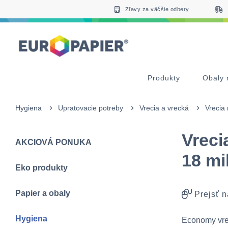
Table Of Content
sr.skip-to.main-content
sr.skip-to.table-of-contents
sr.skip-to.main-navigation
Zľavy za väčšie odbery
Produkty
Obaly 
Hygiena
Upratovacie potreby
Vrecia a vrecká
Vrecia
Vreci
AKCIOVÁ PONUKA
18 mi
Eko produkty
Papier a obaly
Prejsť n
Hygiena
Economy vre