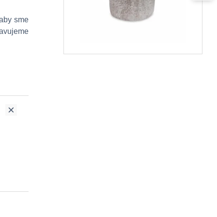
 aby sme
stavujeme