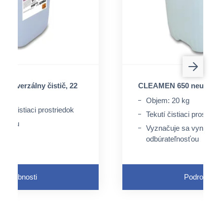
univerzálny čistič, 22
CLEAMEN 650 neutrálny 
Objem: 20 kg
ický čistiaci prostriedok
Tekutí čistiaci prostrie
chlóru
Vyznačuje sa vynikajúc
odbúrateľnosťou
Podrobnosti
Podrobnost