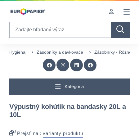
Table Of Content
Doplnkové produkty
Zaujímavé produkty pre Vás
sr.skip-to.main-content
sr.skip-to.table-of-contents
sr.skip-to.main-navigation
Search
Hygiena
Zásobníky a dávkovače
Zásobníky - Rôzne
Kategória
Výpustný kohútik na bandasky 20L a
10L
Prejsť na :
varianty produktu