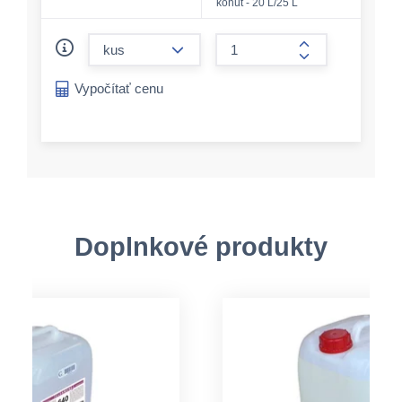
kohút - 20 L/25 L
form.decrease-amount
form.increase-a
Vypočítať cenu
Doplnkové produkty