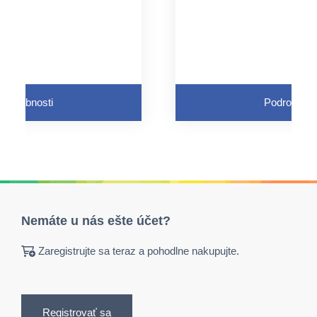
Podrobnosti
Podrobnost
Nemáte u nás ešte účet?
Zaregistrujte sa teraz a pohodlne nakupujte.
Registrovať sa