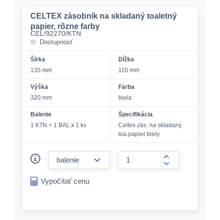
CELTEX zásobník na skladaný toaletný
papier, rôzne farby
CEL/92270/KTN
Dostupnosť
Šírka
Dĺžka
135 mm
110 mm
Výška
Farba
320 mm
biela
Balenie
Špecifikácia
1 KTN = 1 BAL x 1 ks
Celtex zás. na skladaný
toa.papier biely
form.decrease-amount
form.increase-a
Vypočítať cenu