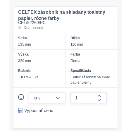
CELTEX zásobník na skladaný toaletný
papier, rôzne farby
CEL/92260/PC
Dostupnosť
Šírka
Dĺžka
135 mm
110 mm
Výška
Farba
320 mm
čierna
Balenie
Špecifikácia
1 KTN = 1 ks
Celtex zásobník na sklad.
papier čierny
form.decrease-amount
form.increase-a
Vypočítať cenu