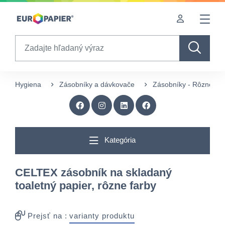
Table Of Content
sr.skip-to.main-content
sr.skip-to.table-of-contents
sr.skip-to.main-navigation
Search
Hygiena
Zásobníky a dávkovače
Zásobníky - Rôzne
Kategória
CELTEX zásobník na skladaný
toaletný papier, rôzne farby
Prejsť na :
varianty produktu