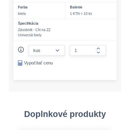
Farba
Balenie
biela
1 KTN = 10 ks
Špecifikácia
Zásobník - CN na ZZ
Univerzál biely
form.decrease-amount
form.increase-a
Vypočítať cenu
Doplnkové produkty