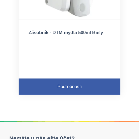
Zásobník - DTM mydla 500ml Biely
Podrobnosti
Nemáte u nás ešte účet?