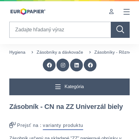
Table Of Content
Doplnkové produkty
Zaujímavé produkty pre Vás
sr.skip-to.main-content
sr.skip-to.table-of-contents
sr.skip-to.main-navigation
Search
Hygiena
Zásobníky a dávkovače
Zásobníky - Rôzne
Kategória
Zásobník - CN na ZZ Univerzál biely
Prejsť na :
varianty produktu
Zásobník určený na skladané "ZZ" papierové obrúsky v