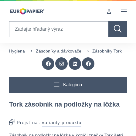
Table Of Content
sr.skip-to.main-content
sr.skip-to.table-of-contents
sr.skip-to.main-navigation
Search
Hygiena
Zásobníky a dávkovače
Zásobníky Tork
O
Kategória
Tork zásobník na podložky na lôžka
Prejsť na :
varianty produktu
Zásobník na podložky na lôžka v kotúči značky Tork šetrí