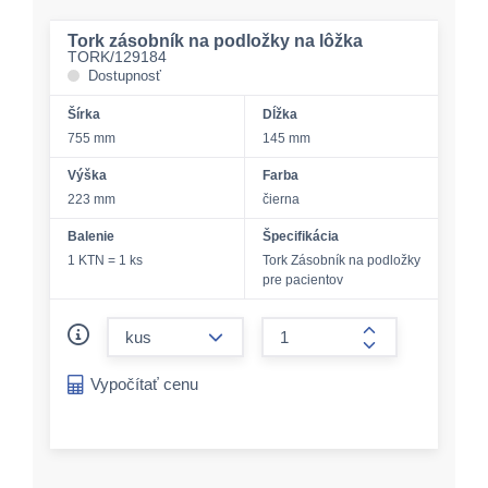
Tork zásobník na podložky na lôžka
TORK/129184
Dostupnosť
Šírka
Dĺžka
755 mm
145 mm
Výška
Farba
223 mm
čierna
Balenie
Špecifikácia
1 KTN = 1 ks
Tork Zásobník na podložky
pre pacientov
form.decrease-amount
form.increase-a
Vypočítať cenu