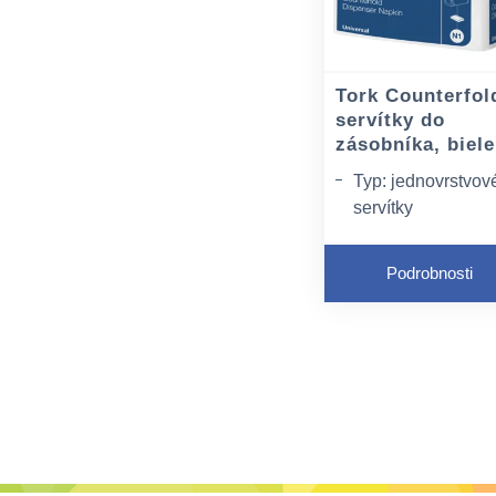
Tork Counterfol
servítky do
zásobníka, biele
Typ: jednovrstvov
servítky
Rozmer: 330 × 30
mm
Podrobnosti
Farba: biela