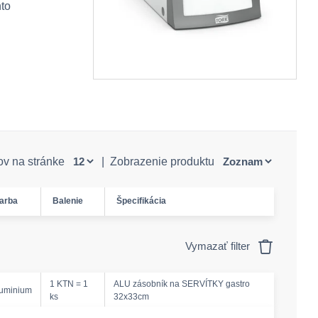
nto
ov na stránke
|
Zobrazenie produktu
arba
Balenie
Špecifikácia
Vymazať filter
1 KTN = 1
ALU zásobník na SERVÍTKY gastro
luminium
ks
32x33cm