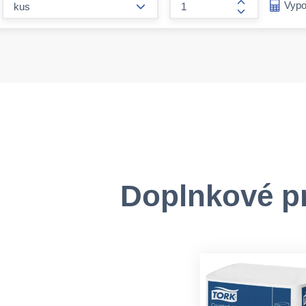
Vypo
form.increase
Doplnkové p