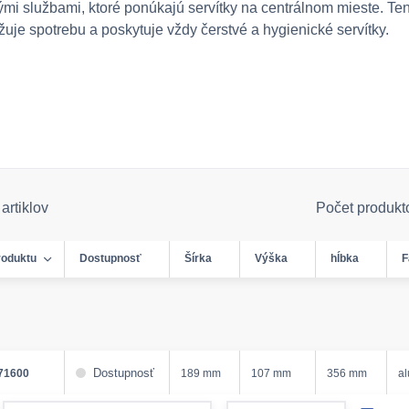
i službami, ktoré ponúkajú servítky na centrálnom mieste. Te
žuje spotrebu a poskytuje vždy čerstvé a hygienické servítky.
artiklov
Počet produkt
roduktu
Dostupnosť
Šírka
Výška
hĺbka
F
Dostupnosť
71600
189 mm
107 mm
356 mm
a
form.decrease-amount