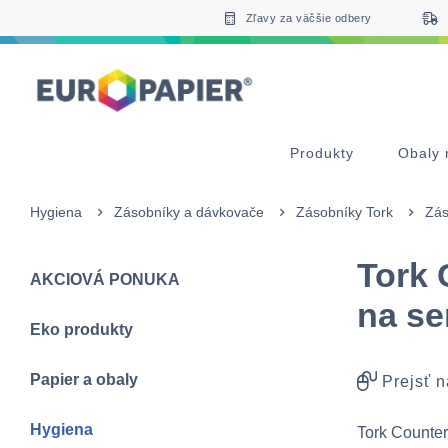
Table Of Content
Doplnkové produkty
sr.skip-to.main-content
sr.skip-to.table-of-contents
sr.skip-to.main-navigation
Zľavy za väčšie odbery
Produkty
Obaly 
Hygiena
Zásobníky a dávkovače
Zásobníky Tork
Zás
Tork 
AKCIOVÁ PONUKA
na se
Eko produkty
Papier a obaly
Prejsť n
Hygiena
Tork Counterf