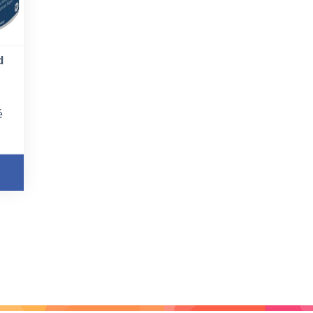
d
é
0