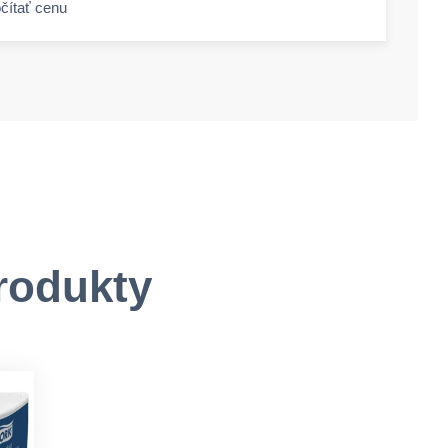
čítať cenu
-amount
rodukty