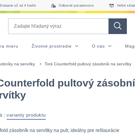
Dodanie už od 4 hodín
Odborné poradenstvo
Veľké skla
Search
na mieru
Životné prostredie
O nás
Mag
obníky na servítky
Tork Counterfold pultový zásobník na servítky
Counterfold pultový zásobn
rvítky
a :
varianty produktu
old zásobník na servítky na pult, ideálny pre reštaurácie