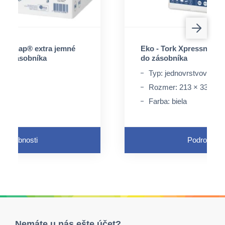
pressnap® extra jemné
Eko - Tork Xpressnap® b
y do zásobníka
do zásobníka
é
Typ: jednovrstvové ser
Rozmer: 213 × 330 m
lulóza
Farba: biela
Podrobnosti
Podrobnost
Nemáte u nás ešte účet?