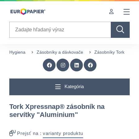
Table Of Content
Doplnkové produkty
sr.skip-to.main-content
sr.skip-to.table-of-contents
sr.skip-to.main-navigation
Search
Hygiena
Zásobníky a dávkovače
Zásobníky Tork
Z
Kategória
Tork Xpressnap® zásobník na
servítky "Aluminium"
Prejsť na :
varianty produktu