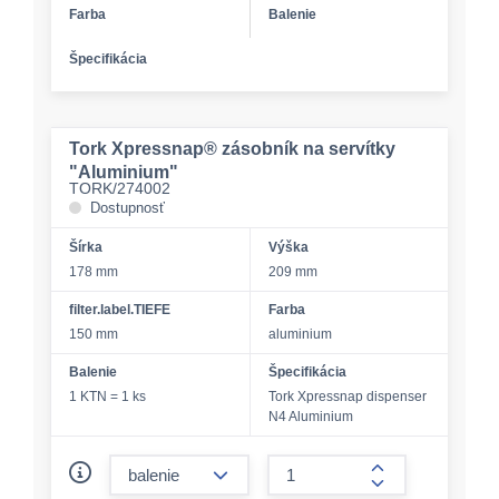
Farba
Balenie
Špecifikácia
Tork Xpressnap® zásobník na servítky
"Aluminium"
TORK/274002
Dostupnosť
Šírka
Výška
178 mm
209 mm
filter.label.TIEFE
Farba
150 mm
aluminium
Balenie
Špecifikácia
1 KTN = 1 ks
Tork Xpressnap dispenser
N4 Aluminium
form.decrease-amount
form.increase-a