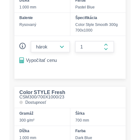
Dĺžka
Farba
1.000 mm
Pastel Blue
Balenie
Špecifikácia
Rysovaný
Color Style Smooth 300g
700x1000
form.decrease-amount
form.increase-a
Vypočítať cenu
Color STYLE Fresh
CSM300/700X1000/23
Dostupnosť
Gramáž
Šírka
300 g/m²
700 mm
Dĺžka
Farba
1.000 mm
Dark Blue