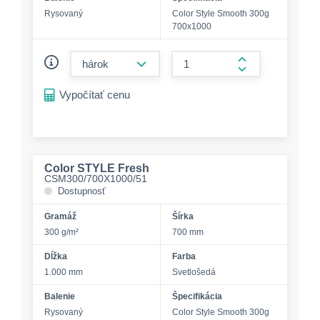
Rysovaný
Color Style Smooth 300g
700x1000
form.decrease-amount
form.increase-a
Vypočítať cenu
Color STYLE Fresh
CSM300/700X1000/51
Dostupnosť
Gramáž
Šírka
300 g/m²
700 mm
Dĺžka
Farba
1.000 mm
Svetlošedá
Balenie
Špecifikácia
Rysovaný
Color Style Smooth 300g