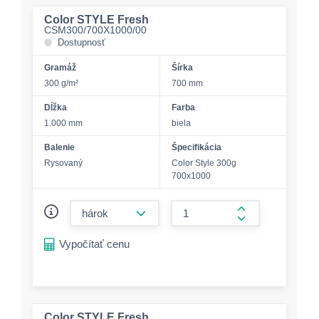
Color STYLE Fresh
CSM300/700X1000/00
Dostupnosť
Gramáž
Šírka
300 g/m²
700 mm
Dĺžka
Farba
1.000 mm
biela
Balenie
Špecifikácia
Rysovaný
Color Style 300g
700x1000
form.decrease-amount
form.increase-a
Vypočítať cenu
Color STYLE Fresh