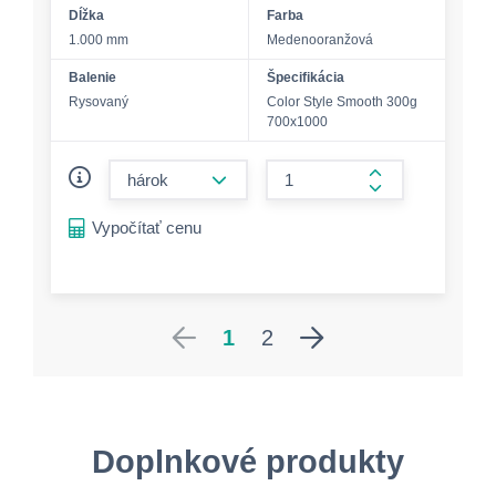
Dĺžka
Farba
1.000 mm
Medenooranžová
Balenie
Špecifikácia
Rysovaný
Color Style Smooth 300g
700x1000
form.decrease-amount
form.increase-a
Vypočítať cenu
1
2
Doplnkové produkty