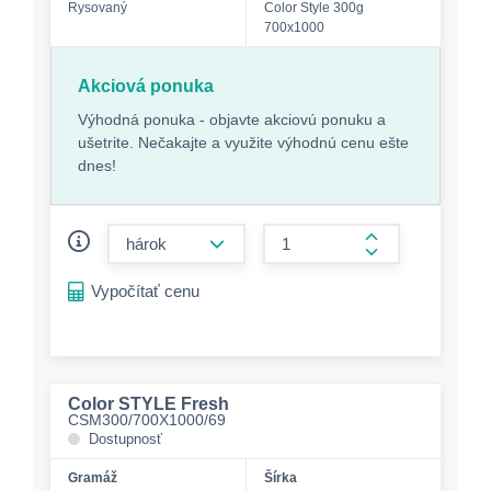
Rysovaný
Color Style 300g
700x1000
Akciová ponuka
Výhodná ponuka - objavte akciovú ponuku a
ušetrite. Nečakajte a využite výhodnú cenu ešte
dnes!
form.decrease-amount
form.increase-a
Vypočítať cenu
Color STYLE Fresh
CSM300/700X1000/69
Dostupnosť
Gramáž
Šírka