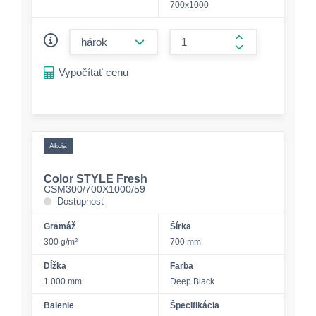
700x1000
form.decrease-amount
form.increase-a
Vypočítať cenu
Akcia
Color STYLE Fresh
CSM300/700X1000/59
Dostupnosť
Gramáž
Šírka
300 g/m²
700 mm
Dĺžka
Farba
1.000 mm
Deep Black
Balenie
Špecifikácia