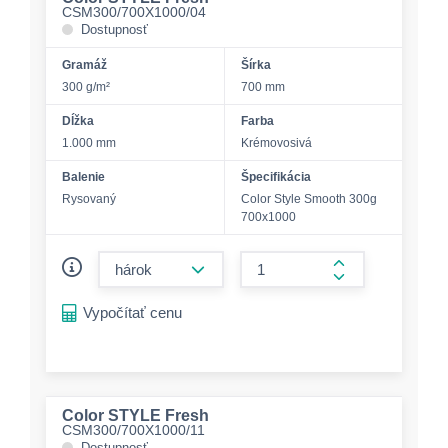
CSM300/700X1000/04
Dostupnosť
Gramáž
Šírka
300 g/m²
700 mm
Dĺžka
Farba
1.000 mm
Krémovosivá
Balenie
Špecifikácia
Rysovaný
Color Style Smooth 300g
700x1000
form.decrease-amount
form.increase-a
Vypočítať cenu
Color STYLE Fresh
CSM300/700X1000/11
Dostupnosť