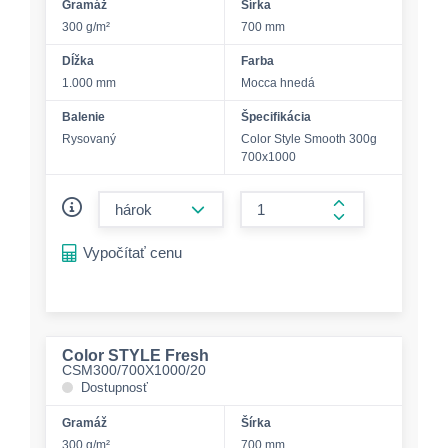
Gramáž
Šírka
300 g/m²
700 mm
Dĺžka
Farba
1.000 mm
Mocca hnedá
Balenie
Špecifikácia
Rysovaný
Color Style Smooth 300g
700x1000
form.decrease-amount
form.increase-a
Vypočítať cenu
Color STYLE Fresh
CSM300/700X1000/20
Dostupnosť
Gramáž
Šírka
300 g/m²
700 mm