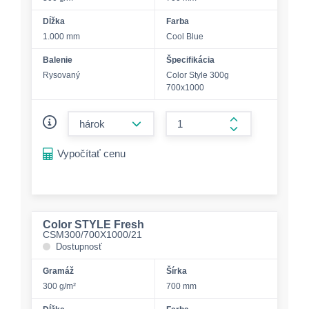
Dĺžka
Farba
1.000 mm
Cool Blue
Balenie
Špecifikácia
Rysovaný
Color Style 300g
700x1000
form.decrease-amount
form.increase-a
Vypočítať cenu
Color STYLE Fresh
CSM300/700X1000/21
Dostupnosť
Gramáž
Šírka
300 g/m²
700 mm