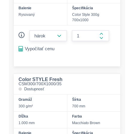
Balenie
Špecifikácia
Rysovaný
Color Style 300g
700x1000
form.decrease-amount
form.increase-a
Vypočítať cenu
Color STYLE Fresh
CSM300/700X1000/35
Dostupnosť
Gramáž
Šírka
300 g/m²
700 mm
Dĺžka
Farba
1.000 mm
Macchiato Brown
Balenie
Špecifikácia