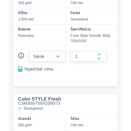
300 g/m²
700 mm
Dĺžka
Farba
1.000 mm
Sivozelená
Balenie
Špecifikácia
Rysovaný
Color Style Smooth 300g
700x1000
form.decrease-amount
form.increase-a
Vypočítať cenu
Color STYLE Fresh
CSM300/700X1000/73
Dostupnosť
Gramáž
Šírka
300 g/m²
700 mm