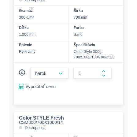
Gramáž
Šírka
300 g/m²
700 mm
Dĺžka
Farba
1.000 mm
Sand
Balenie
Špecifikácia
Rysovaný
Color Style 300g
700x1000/100/700/2500
form.decrease-amount
form.increase-a
Vypočítať cenu
Color STYLE Fresh
CSM300/700X1000/14
Dostupnosť