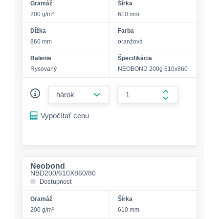
Gramáž
Šírka
200 g/m²
610 mm
Dĺžka
Farba
860 mm
oranžová
Balenie
Špecifikácia
Rysovaný
NEOBOND 200g 610x860
form.decrease-amount
form.increase-a
Vypočítať cenu
Neobond
NBD200/610X860/80
Dostupnosť
Gramáž
Šírka
200 g/m²
610 mm