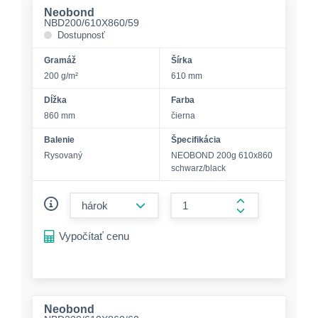
Neobond
NBD200/610X860/59
Dostupnosť
Gramáž
Šírka
200 g/m²
610 mm
Dĺžka
Farba
860 mm
čierna
Balenie
Špecifikácia
Rysovaný
NEOBOND 200g 610x860
schwarz/black
form.decrease-amount
form.increase-a
Vypočítať cenu
Neobond