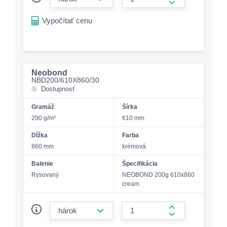
form.increase-a
Vypočítať cenu
Neobond
NBD200/610X860/30
Dostupnosť
Gramáž
Šírka
200 g/m²
610 mm
Dĺžka
Farba
860 mm
krémová
Balenie
Špecifikácia
Rysovaný
NEOBOND 200g 610x860
cream
form.decrease-amount
form.increase-a