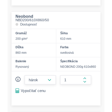
Neobond
NBD200/610X860/50
Dostupnosť
Gramáž
Šírka
200 g/m²
610 mm
Dĺžka
Farba
860 mm
svetlosivá
Balenie
Špecifikácia
Rysovaný
NEOBOND 200g 610x860
form.decrease-amount
form.increase-a
Vypočítať cenu