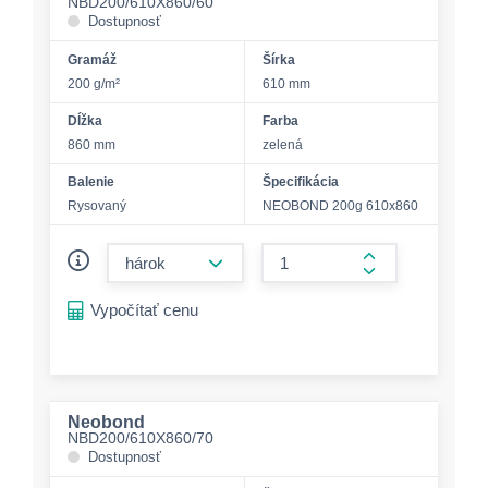
NBD200/610X860/60
Dostupnosť
Gramáž
Šírka
200 g/m²
610 mm
Dĺžka
Farba
860 mm
zelená
Balenie
Špecifikácia
Rysovaný
NEOBOND 200g 610x860
form.decrease-amount
form.increase-a
Vypočítať cenu
Neobond
NBD200/610X860/70
Dostupnosť