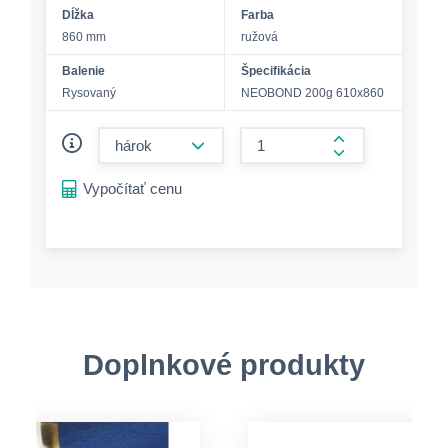
Dĺžka
Farba
860 mm
ružová
Balenie
Špecifikácia
Rysovaný
NEOBOND 200g 610x860
form.decrease-amount
form.increase-a
Vypočítať cenu
Doplnkové produkty