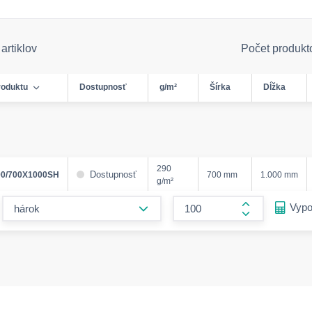
artiklov
Počet produkt
roduktu
Dostupnosť
g/m²
Šírka
Dĺžka
290
Dostupnosť
0/700X1000SH
700 mm
1.000 mm
g/m²
form.decrease-amount
Vypo
form.increase