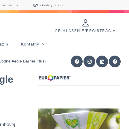
dové zásoby
Osobný prístup
PRIHLÁSENIE/REGISTRÁCIA
azín
Kontakty
ôvodne Aegle Barrier Plus)
gle
 rubovej