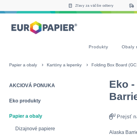
Table Of Content
sr.skip-to.main-content
sr.skip-to.table-of-contents
sr.skip-to.main-navigation
Zľavy za väčšie odbery
Produkty
Obaly 
Papier a obaly
Kartóny a lepenky
Folding Box Board (GC
Eko -
AKCIOVÁ PONUKA
Barri
Eko produkty
Papier a obaly
Prejsť n
Dizajnové papiere
Alaska Barri