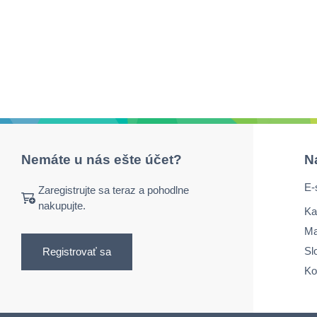
Nemáte u nás ešte účet?
N
E-
Zaregistrujte sa teraz a pohodlne
nakupujte.
Ka
Ma
Sl
Registrovať sa
Ko