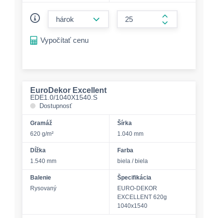
form.decrease-amount
form.increase-a
Vypočítať cenu
EuroDekor Excellent
EDE1.0/1040X1540.S
Dostupnosť
Gramáž
Šírka
620 g/m²
1.040 mm
Dĺžka
Farba
1.540 mm
biela / biela
Balenie
Špecifikácia
Rysovaný
EURO-DEKOR
EXCELLENT 620g
1040x1540