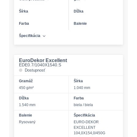
Šírka
Dĺžka
Farba
Balenie
Špecifikácia
EuroDekor Excellent
EDE0.7/1040X1540.S
Dostupnosť
Gramáž
Šírka
450 g/m²
1.040 mm
Dĺžka
Farba
1.540 mm
biela / biela
Balenie
Špecifikácia
Rysovaný
EURO-DEKOR
EXCELLENT
104,0X154,0/450G