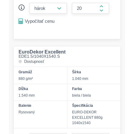
form.decrease-amount
form.increase-a
Vypočítať cenu
EuroDekor Excellent
EDE1.5/1040X1540.S
Dostupnosť
Gramáž
Šírka
880 g/m²
1.040 mm
Dĺžka
Farba
1.540 mm
biela / biela
Balenie
Špecifikácia
Rysovaný
EURO-DEKOR
EXCELLENT 880g
1040x1540