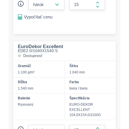
form.decrease-amount
form.increase-a
Vypočítať cenu
EuroDekor Excellent
EDE2.0/1040X1540.S
Dostupnosť
Gramáž
Šírka
1.100 g/m²
1.040 mm
Dĺžka
Farba
1.540 mm
biela / biela
Balenie
Špecifikácia
Rysovaný
EURO-DEKOR
EXCELLENT
104,0X154,0/1100G
form.decrease-amount