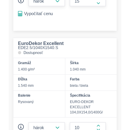
form.increase-a
Vypočítať cenu
EuroDekor Excellent
EDE2.5/1040X1540.S
Dostupnosť
Gramáž
Šírka
1.400 g/m²
1.040 mm
Dĺžka
Farba
1.540 mm
biela / biela
Balenie
Špecifikácia
Rysovaný
EURO-DEKOR
EXCELLENT
104,0X154,0/1400G/
form.decrease-amount