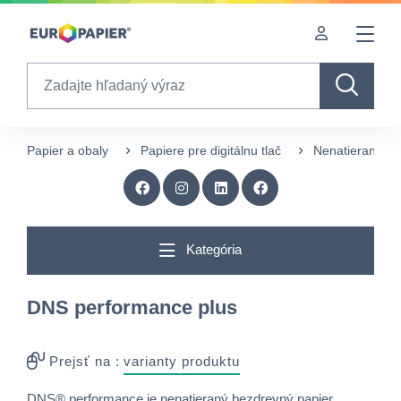
Table Of Content
sr.skip-to.main-content
sr.skip-to.table-of-contents
sr.skip-to.main-navigation
Search
Papier a obaly
Papiere pre digitálnu tlač
Nenatierané pa
Kategória
DNS performance plus
Prejsť na :
varianty produktu
DNS® performance je nenatieraný bezdrevný papier