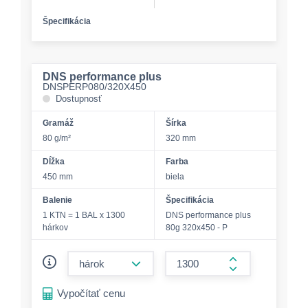
Špecifikácia
DNS performance plus
DNSPERP080/320X450
Dostupnosť
Gramáž
Šírka
80 g/m²
320 mm
Dĺžka
Farba
450 mm
biela
Balenie
Špecifikácia
1 KTN = 1 BAL x 1300
DNS performance plus
hárkov
80g 320x450 - P
form.decrease-amount
form.increase-a
Vypočítať cenu