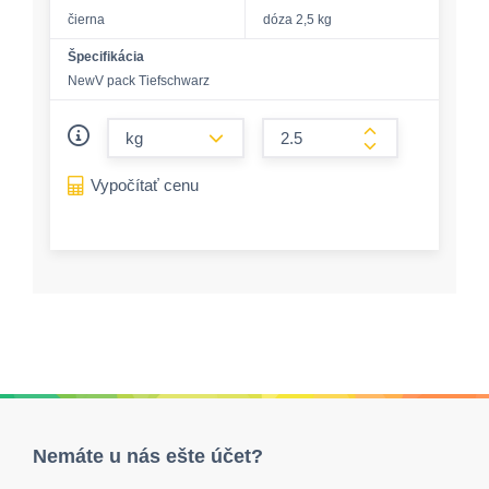
čierna
dóza 2,5 kg
Špecifikácia
NewV pack Tiefschwarz
form.decrease-amount
form.increase-a
Vypočítať cenu
Nemáte u nás ešte účet?