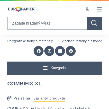
Table Of Content
sr.skip-to.main-content
sr.skip-to.table-of-contents
sr.skip-to.main-navigation
Search
Polygrafické farby a materiály
Vlhčiace roztoky a alkoholy
Kategória
COMBIFIX XL
Prejsť na :
varianty produktu
COMBIFIX XL je štandardný produkt pre alkoholové