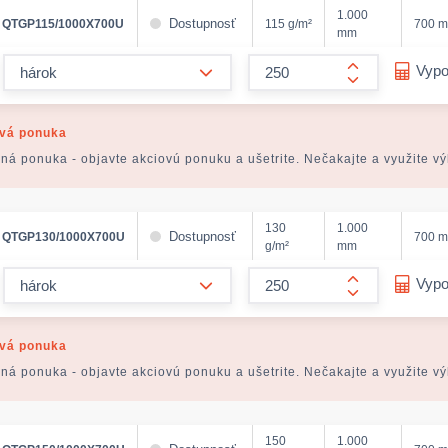
1.000
Dostupnosť
QTGP115/1000X700U
115 g/m²
700 
mm
form.decrease-amount
Vypo
form.increase
vá ponuka
ná ponuka - objavte akciovú ponuku a ušetrite. Nečakajte a využite v
130
1.000
Dostupnosť
QTGP130/1000X700U
700 
g/m²
mm
form.decrease-amount
Vypo
form.increase
vá ponuka
ná ponuka - objavte akciovú ponuku a ušetrite. Nečakajte a využite v
150
1.000