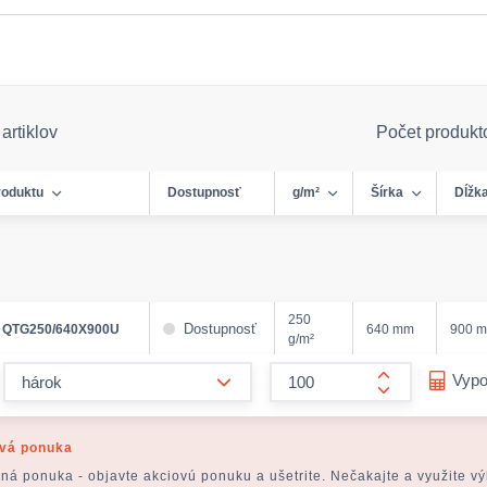
artiklov
Počet produkt
roduktu
Dostupnosť
g/m²
Šírka
Dĺžk
250
Dostupnosť
QTG250/640X900U
640 mm
900 
g/m²
form.decrease-amount
Vypo
form.increase
vá ponuka
ná ponuka - objavte akciovú ponuku a ušetrite. Nečakajte a využite v