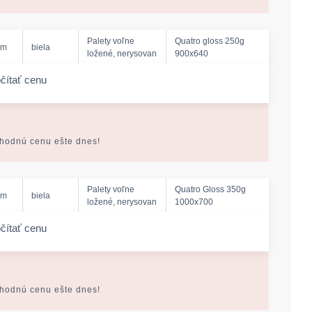
Palety voľne
Quatro gloss 250g
mm
biela
ložené, nerysovan
900x640
čítať cenu
-amount
ýhodnú cenu ešte dnes!
Palety voľne
Quatro Gloss 350g
mm
biela
ložené, nerysovan
1000x700
čítať cenu
-amount
ýhodnú cenu ešte dnes!