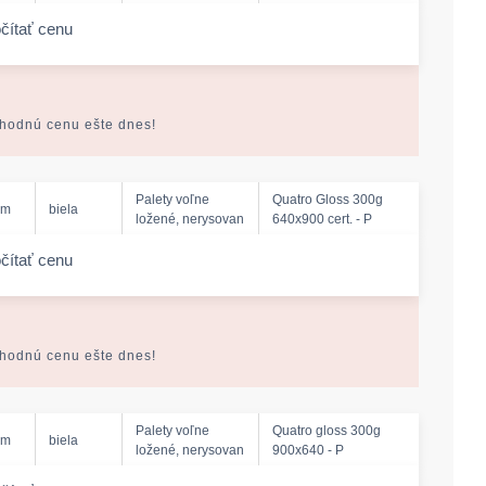
čítať cenu
-amount
ýhodnú cenu ešte dnes!
Palety voľne
Quatro Gloss 300g
mm
biela
ložené, nerysovan
640x900 cert. - P
čítať cenu
-amount
ýhodnú cenu ešte dnes!
Palety voľne
Quatro gloss 300g
mm
biela
ložené, nerysovan
900x640 - P