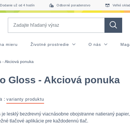
Dodanie už od 4 hodín
Odborné poradenstvo
Veľké skla
Search
na mieru
Životné prostredie
O nás
Mag
s - Akciová ponuka
o Gloss - Akciová ponuka
a :
varianty produktu
 je lesklý bezdrevný viacnásobne obojstranne natieraný papier
ežné tlačové aplikácie pre každodennú tlač.