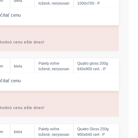
mm
biela
ložené, nerysovan
1000x700 - P
čítať cenu
-amount
ýhodnú cenu ešte dnes!
Palety voľne
Quatro gloss 200g
mm
biela
ložené, nerysovan
640x900 cert. - P
čítať cenu
-amount
ýhodnú cenu ešte dnes!
Palety voľne
Quatro Gloss 250g
mm
biela
ložené, nerysovan
900x640 cert - P