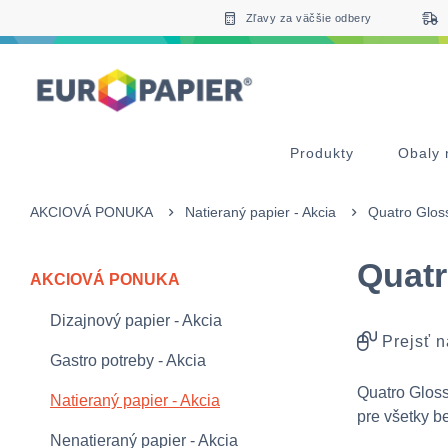
Table Of Content
Zaujímavé produkty pre Vás
sr.skip-to.main-content
sr.skip-to.table-of-contents
sr.skip-to.main-navigation
Zľavy za väčšie odbery
Produkty
Obaly 
AKCIOVÁ PONUKA
Natieraný papier - Akcia
Quatro Glos
Quatr
AKCIOVÁ PONUKA
Dizajnový papier - Akcia
Prejsť n
Gastro potreby - Akcia
Quatro Gloss
Natieraný papier - Akcia
pre všetky b
Nenatieraný papier - Akcia