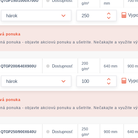
Dostupnosť
QTGP150/1000X700U
700 
g/m²
mm
form.decrease-amount
Vypo
form.increase
vá ponuka
ná ponuka - objavte akciovú ponuku a ušetrite. Nečakajte a využite v
200
Dostupnosť
QTGP200/640X900U
640 mm
900 
g/m²
form.decrease-amount
Vypo
form.increase
vá ponuka
ná ponuka - objavte akciovú ponuku a ušetrite. Nečakajte a využite v
250
Dostupnosť
QTGP250/900X640U
900 mm
640 
g/m²