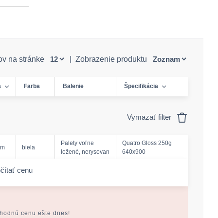
ov na stránke
|
Zobrazenie produktu
a
Farba
Balenie
Špecifikácia
Vymazať filter
Palety voľne
Quatro Gloss 250g
mm
biela
ložené, nerysovan
640x900
čítať cenu
-amount
ýhodnú cenu ešte dnes!