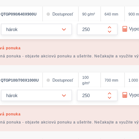
Dostupnosť
QTGP090/640X900U
90 g/m²
640 mm
900 
form.decrease-amount
Vypo
form.increase
vá ponuka
ná ponuka - objavte akciovú ponuku a ušetrite. Nečakajte a využite v
100
Dostupnosť
QTGP100/700X1000U
700 mm
1.000
g/m²
form.decrease-amount
Vypo
form.increase
vá ponuka
ná ponuka - objavte akciovú ponuku a ušetrite. Nečakajte a využite v