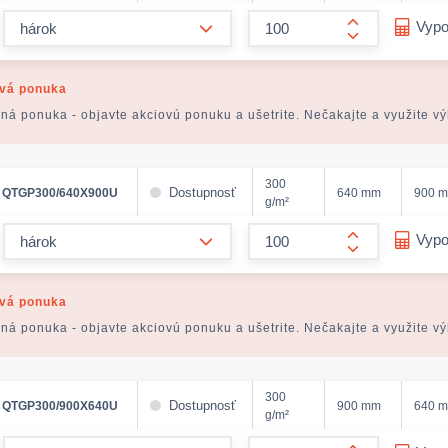
form.decrease-amount
Vypo
form.increase
vá ponuka
ná ponuka - objavte akciovú ponuku a ušetrite. Nečakajte a využite v
300
Dostupnosť
QTGP300/640X900U
640 mm
900 
g/m²
form.decrease-amount
Vypo
form.increase
vá ponuka
ná ponuka - objavte akciovú ponuku a ušetrite. Nečakajte a využite v
300
Dostupnosť
QTGP300/900X640U
900 mm
640 
g/m²
form.decrease-amount