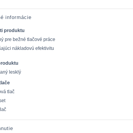
é informácie
ti produktu
ý pre bežné tlačové práce
ajúci nákladovú efektivitu
produktu
aný lesklý
lače
vá tlač
set
lač
hnutie