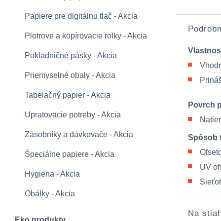
Papiere pre digitálnu tlač - Akcia
Podrobn
Plotrove a kopírovacie rolky - Akcia
Vlastnos
Pokladničné pásky - Akcia
Vhodn
Priemyselné obaly - Akcia
Prináš
Tabelačný papier - Akcia
Povrch 
Upratovacie potreby - Akcia
Natier
Zásobníky a dávkovače - Akcia
Spôsob t
Ofseto
Špeciálne papiere - Akcia
UV of
Hygiena - Akcia
Sieťot
Obálky - Akcia
Na stia
Eko produkty