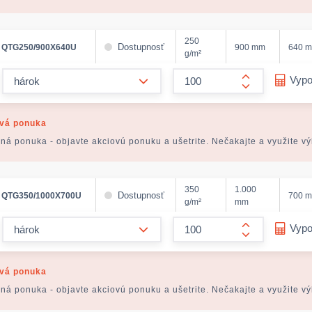
250
Dostupnosť
QTG250/900X640U
900 mm
640 
g/m²
form.decrease-amount
Vypo
form.increase
vá ponuka
ná ponuka - objavte akciovú ponuku a ušetrite. Nečakajte a využite v
350
1.000
Dostupnosť
QTG350/1000X700U
700 
g/m²
mm
form.decrease-amount
Vypo
form.increase
vá ponuka
ná ponuka - objavte akciovú ponuku a ušetrite. Nečakajte a využite v