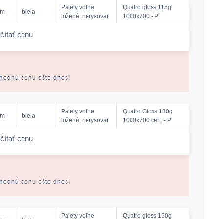
Palety voľne
Quatro gloss 115g
mm
biela
ložené, nerysovan
1000x700 - P
čítať cenu
-amount
ýhodnú cenu ešte dnes!
Palety voľne
Quatro Gloss 130g
mm
biela
ložené, nerysovan
1000x700 cert. - P
čítať cenu
-amount
ýhodnú cenu ešte dnes!
Palety voľne
Quatro gloss 150g