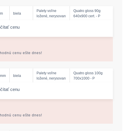
Palety voľne
Quatro gloss 90g
mm
biela
ložené, nerysovan
640x900 cert. - P
čítať cenu
-amount
ýhodnú cenu ešte dnes!
Palety voľne
Quatro gloss 100g
 mm
biela
ložené, nerysovan
700x1000 - P
čítať cenu
-amount
ýhodnú cenu ešte dnes!