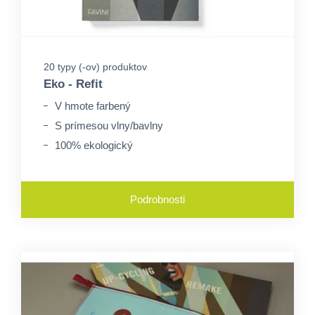
20 typy (-ov) produktov
Eko - Refit
V hmote farbený
S prímesou vlny/bavlny
100% ekologický
Podrobnosti