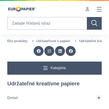
Table Of Content
sr.skip-to.main-content
sr.skip-to.table-of-contents
sr.skip-to.main-navigation
Search
Eko produkty
Udržateľnosť v papieri
Udržateľné kreatív
Kategória
Udržateľné kreatívne papiere
Detail