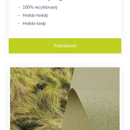
100% recyklovaný
Hnědo-hnědý
Hnědo-šedý
Podrobnosti