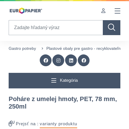
Table Of Content
Doplnkové produkty
Zaujímavé produkty pre Vás
sr.skip-to.main-content
sr.skip-to.table-of-contents
sr.skip-to.main-navigation
Search
Gastro potreby
Plastové obaly pre gastro - recyklovateľné
Kategória
Poháre z umelej hmoty, PET, 78 mm,
250ml
Prejsť na :
varianty produktu