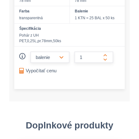
78 mm
78 mm
Farba
Balenie
transparentná
1 KTN = 25 BAL x 50 ks
Špecifikácia
Pohár z UH
PET,0,25L,pr.78mm,50ks
form.decrease-amount
form.increase-a
Vypočítať cenu
Doplnkové produkty