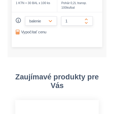
1 KTN = 30 BAL x 100 ks
Pohár 0,2L transp.
100ks/bal
form.decrease-amount
form.increase-a
Vypočítať cenu
Zaujímavé produkty pre
Vás