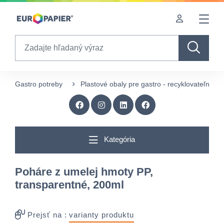
Table Of Content
Zaujímavé produkty pre Vás
sr.skip-to.main-content
sr.skip-to.table-of-contents
sr.skip-to.main-navigation
Search
Gastro potreby
Plastové obaly pre gastro - recyklovateľné
Kategória
Poháre z umelej hmoty PP,
transparentné, 200ml
Prejsť na :
varianty produktu