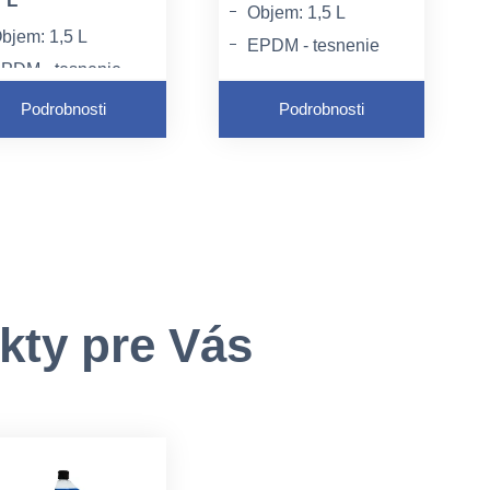
 L
Objem: 1,5 L
bjem: 1,5 L
EPDM - tesnenie
PDM - tesnenie
vhodné na
hodné na
univerzálne použitie
Podrobnosti
Podrobnosti
niverzálne použitie
Vytvára hustú a
re efektívnu
stabilnú penu
plikáciu čistiacich a
ezinfekčných
rostriedkov
kty pre Vás