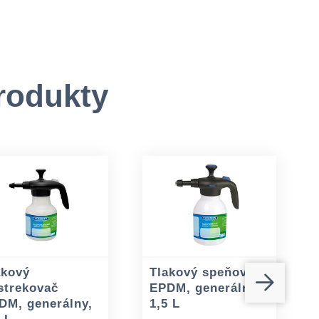
rodukty
akový
Tlakový speňovač
strekovač
EPDM, generálny,
DM, generálny,
1,5 L