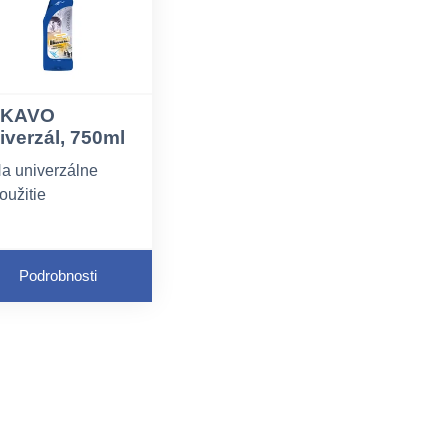
AKAVO
iverzál, 750ml
a univerzálne
oužitie
ríjemná vôňa
rčený na
Podrobnosti
aždodenné
pratovanie