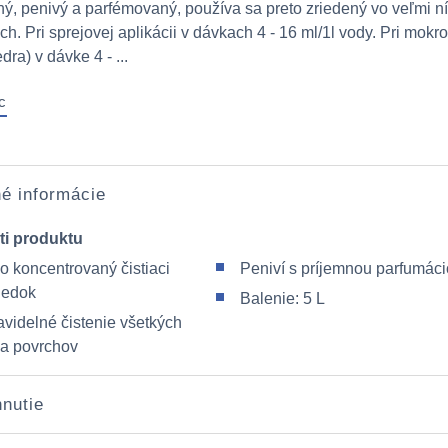
ý, penivý a parfémovaný, používa sa preto zriedený vo veľmi n
h. Pri sprejovej aplikácii v dávkach 4 - 16 ml/1l vody. Pri mokr
dra) v dávke 4 - ...
c
é informácie
ti produktu
o koncentrovaný čistiaci
Peniví s príjemnou parfumác
riedok
Balenie: 5 L
avidelné čistenie všetkých
 a povrchov
hnutie