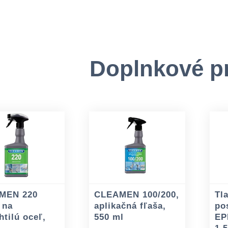
Doplnkové p
MEN 220
CLEAMEN 100/200,
Tl
 na
aplikačná fľaša,
po
htilú oceľ,
550 ml
EP