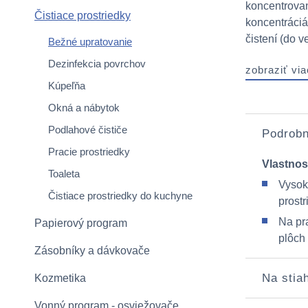
koncentrovan
Čistiace prostriedky
koncentráciác
čistení (do ve
Bežné upratovanie
Dezinfekcia povrchov
zobraziť via
Kúpeľňa
Okná a nábytok
Podlahové čističe
Podrobn
Pracie prostriedky
Vlastnos
Toaleta
Vysok
Čistiace prostriedky do kuchyne
prost
Na pr
Papierový program
plôch
Zásobníky a dávkovače
Na stia
Kozmetika
Vonný program - osviežovače