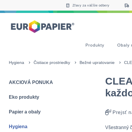
Table Of Content
Doplnkové produkty
Zaujímavé produkty pre Vás
sr.skip-to.main-content
sr.skip-to.table-of-contents
sr.skip-to.main-navigation
Zľavy za väčšie odbery
Produkty
Obaly 
Hygiena
Čistiace prostriedky
Bežné upratovanie
CLE
CLEA
AKCIOVÁ PONUKA
každ
Eko produkty
Papier a obaly
Prejsť n
Hygiena
Všestranný č