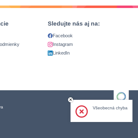
cie
Sledujte nás aj na:
Facebook
podmienky
Instagram
LinkedIn
×
ava
Člen skupiny
Všeobecná chyba