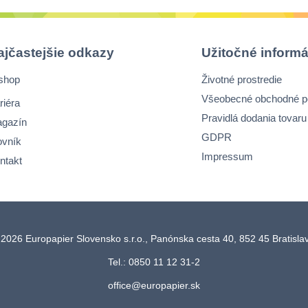
ajčastejšie odkazy
Užitočné informá
shop
Životné prostredie
Všeobecné obchodné 
riéra
Pravidlá dodania tovaru
gazín
GDPR
ovník
Impressum
ntakt
2026 Europapier Slovensko s.r.o., Panónska cesta 40, 852 45 Bratisl
Tel.: 0850 11 12 31-2
office@europapier.sk