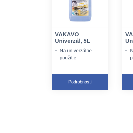
VAKAVO
V
Univerzál, 5L
Un
Na univerzálne
N
použitie
p
Príjemná vôňa
P
Určený na
U
Podrobnosti
každodenné
k
upratovanie
u