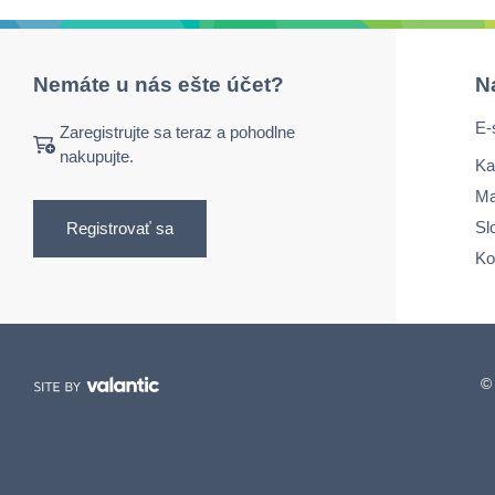
Nemáte u nás ešte účet?
N
E-
Zaregistrujte sa teraz a pohodlne
nakupujte.
Ka
Ma
Sl
Registrovať sa
Ko
© 