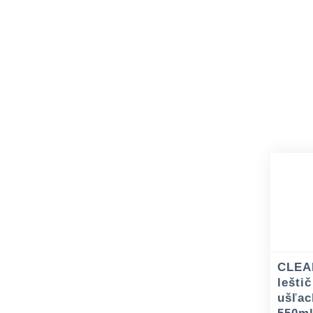
CLEA
leštič
ušľac