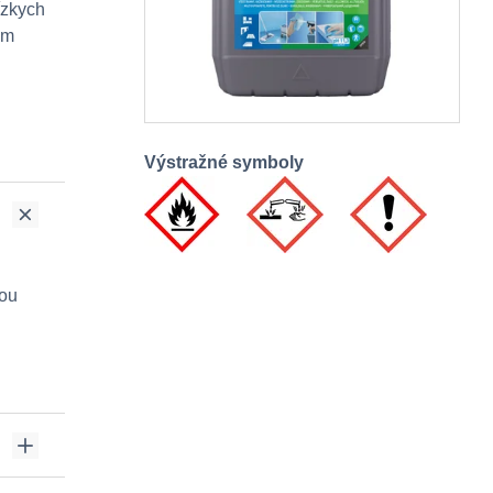
ízkych
om
Výstražné symboly
iou