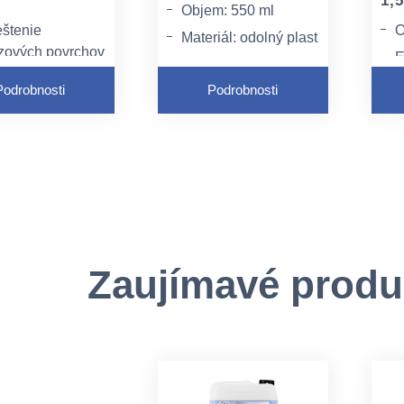
l
1,5
Objem: 550 ml
eštenie
O
Materiál: odolný plast
zových povrchov
E
(vhodný na
riadení
v
opakované použitie)
Podrobnosti
Podrobnosti
úšťa a uvoľňuje
u
Určenie: pre prípravu
noty
P
a aplikáciu
ný pre
a
pracovných roztokov
ynské
d
z koncentrátov
adenia
p
CLEAMEN 100 a
200
Zaujímavé produ