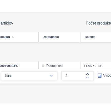
artiklov
Počet produkt
roduktu
Dostupnosť
Balenie
Dostupnosť
00050099/PC
1 PAK = 1 pcs
form.decrease-amount
Vypo
form.increase