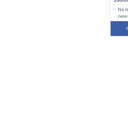
550m
Na l
nere
a za
Rozp
mast
Urče
kuch
zari