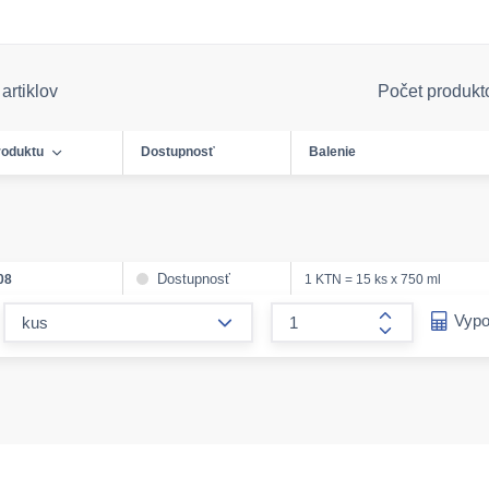
artiklov
Počet produkt
roduktu
Dostupnosť
Balenie
Dostupnosť
08
1 KTN = 15 ks x 750 ml
form.decrease-amount
Vypo
form.increase