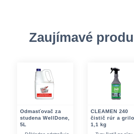
Zaujímavé produ
Odmasťovač za
CLEAMEN 240
studena WellDone,
čistič rúr a gril
5L
1,1 kg