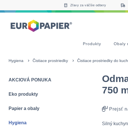
Table Of Content
Zaujímavé produkty pre Vás
sr.skip-to.main-content
sr.skip-to.table-of-contents
sr.skip-to.main-navigation
Zľavy za väčšie odbery
Produkty
Obaly 
Hygiena
Čistiace prostriedky
Čistiace prostriedky do kuc
Odma
AKCIOVÁ PONUKA
750 m
Eko produkty
Papier a obaly
Prejsť n
Hygiena
Silný kuchyn