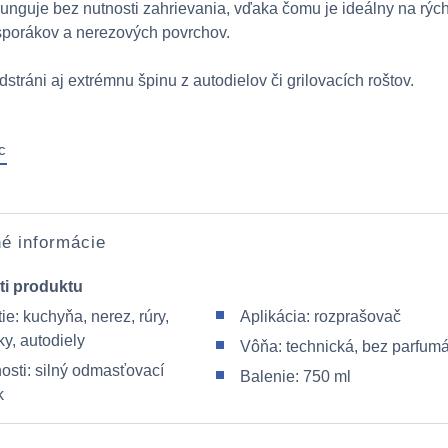
unguje bez nutnosti zahrievania, vďaka čomu je ideálny na rýc
, sporákov a nerezových povrchov.
stráni aj extrémnu špinu z autodielov či grilovacích roštov.
c
é informácie
ti produktu
ie: kuchyňa, nerez, rúry,
Aplikácia: rozprašovač
y, autodiely
Vôňa: technická, bez parfum
osti: silný odmasťovací
Balenie: 750 ml
k