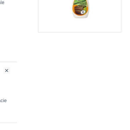
hle
ácie