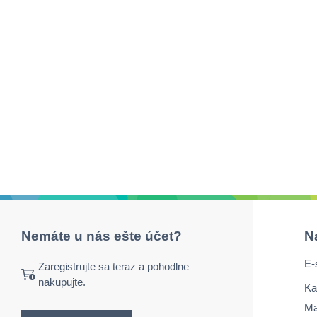
Nemáte u nás ešte účet?
N
E-
Zaregistrujte sa teraz a pohodlne
nakupujte.
Ka
Ma