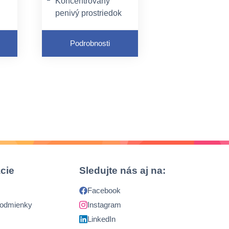
Koncentrovaný
penivý prostriedok
ný,
Na odstraňovanie
pripálenín
Podrobnosti
Na priame použitie
cie
Sledujte nás aj na:
Facebook
podmienky
Instagram
LinkedIn