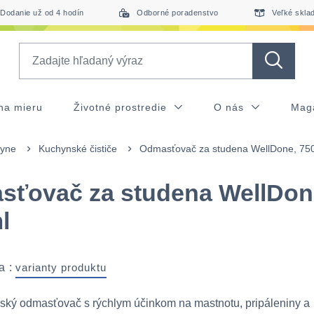
Dodanie už od 4 hodín
Odborné poradenstvo
Veľké skla
Search
na mieru
Životné prostredie
O nás
Mag
hyne
Kuchynské čističe
Odmasťovač za studena WellDone, 75
sťovač za studena WellDon
l
a :
varianty produktu
ský odmasťovač s rýchlym účinkom na mastnotu, pripáleniny a