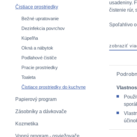
usadeniny. F
Čistiace prostriedky
čistenie rúr
Bežné upratovanie
Spoľahlivo od
Dezinfekcia povrchov
Kúpeľňa
zobraziť via
Okná a nábytok
Podlahové čističe
Pracie prostriedky
Podrobn
Toaleta
Čistiace prostriedky do kuchyne
Vlastnos
Použit
Papierový program
sporák
Zásobníky a dávkovače
Vlastn
účino
Kozmetika
Vonný program - osviežovače