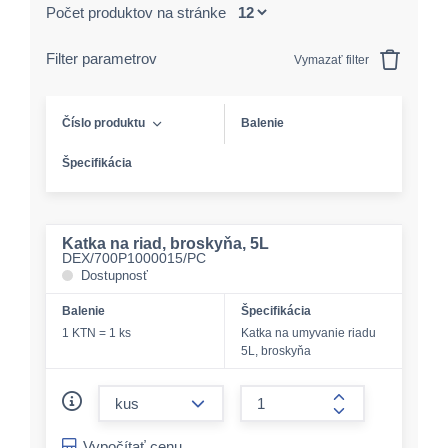
Počet produktov na stránke
Filter parametrov
Vymazať filter
Číslo produktu
Balenie
Špecifikácia
Katka na riad, broskyňa, 5L
DEX/700P1000015/PC
Dostupnosť
Balenie
Špecifikácia
1 KTN = 1 ks
Katka na umyvanie riadu
5L, broskyňa
form.decrease-amount
form.increase-a
Vypočítať cenu