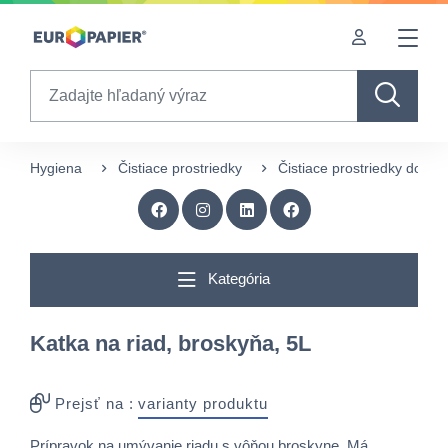
Table Of Content
Doplnkové produkty
Zaujímavé produkty pre Vás
sr.skip-to.main-content
sr.skip-to.table-of-contents
sr.skip-to.main-navigation
Search
Hygiena
Čistiace prostriedky
Čistiace prostriedky do ku
Kategória
Katka na riad, broskyňa, 5L
Prejsť na :
varianty produktu
Prípravok na umývanie riadu s vôňou broskyne. Má