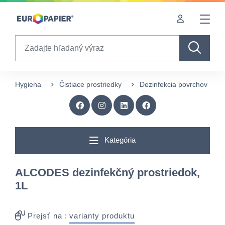
Table Of Content
Zaujímavé produkty pre Vás
sr.skip-to.main-content
sr.skip-to.table-of-contents
sr.skip-to.main-navigation
Search
Hygiena
Čistiace prostriedky
Dezinfekcia povrchov
Kategória
ALCODES dezinfekčný prostriedok,
1L
Prejsť na :
varianty produktu