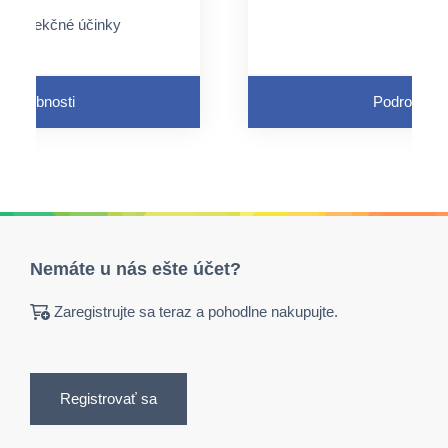
dezinfekčné účinky
Podrobnosti
Podrobnost
Nemáte u nás ešte účet?
Zaregistrujte sa teraz a pohodlne nakupujte.
Registrovať sa