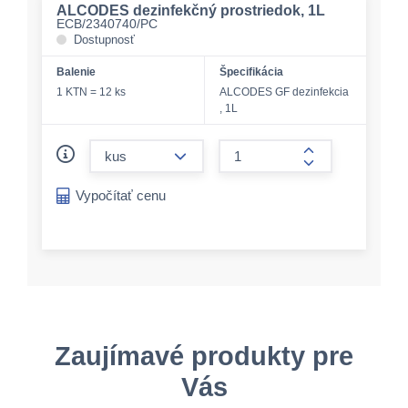
ALCODES dezinfekčný prostriedok, 1L
ECB/2340740/PC
Dostupnosť
Balenie
Špecifikácia
1 KTN = 12 ks
ALCODES GF dezinfekcia
, 1L
form.decrease-amount
form.increase-a
Vypočítať cenu
Zaujímavé produkty pre
Vás