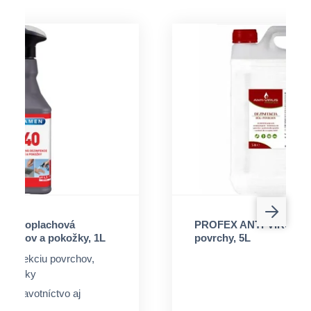
 bezoplachová
PROFEX ANTI-VIRUS na
ovrchov a pokožky, 1L
povrchy, 5L
ezinfekciu povrchov,
 pokožky
e zdravotníctvo aj
vo