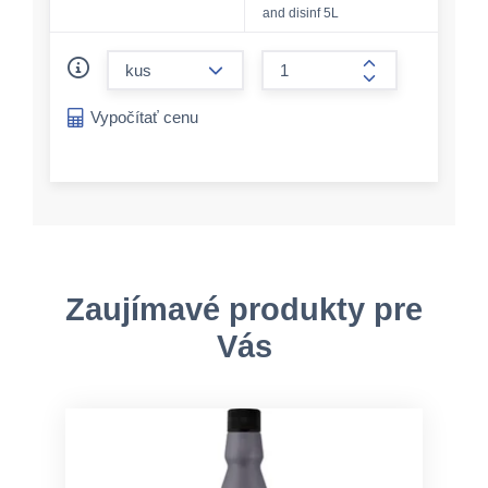
and disinf 5L
form.decrease-amount
form.increase-a
Vypočítať cenu
Zaujímavé produkty pre
Vás