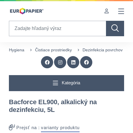
Table Of Content
Zaujímavé produkty pre Vás
sr.skip-to.main-content
sr.skip-to.table-of-contents
sr.skip-to.main-navigation
Search
Hygiena
Čistiace prostriedky
Dezinfekcia povrchov
Kategória
Bacforce EL900, alkalický na
dezinfekciu, 5L
Prejsť na :
varianty produktu