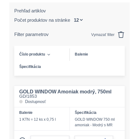
Prehľad artiklov
Počet produktov na stránke
Filter parametrov
Vymazať filter
Číslo produktu
Balenie
Špecifikácia
GOLD WINDOW Amoniak modrý, 750ml
GD/1853
Dostupnosť
Balenie
Špecifikácia
1 KTN = 12 ks x 0,75 l
GOLD WINDOW 750 ml
amoniak - Modrý s MR
form.decrease-amount