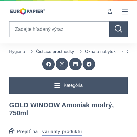
Table Of Content
Zaujímavé produkty pre Vás
sr.skip-to.main-content
sr.skip-to.table-of-contents
sr.skip-to.main-navigation
Search
Hygiena
Čistiace prostriedky
Okná a nábytok
GOLD
Kategória
GOLD WINDOW Amoniak modrý,
750ml
Prejsť na :
varianty produktu