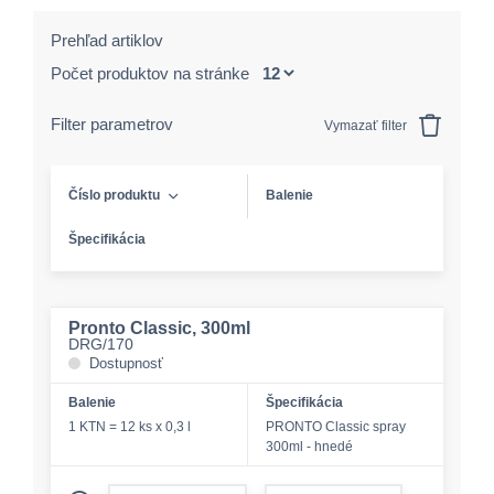
Prehľad artiklov
Počet produktov na stránke
Filter parametrov
Vymazať filter
Číslo produktu
Balenie
Špecifikácia
Pronto Classic, 300ml
DRG/170
Dostupnosť
Balenie
Špecifikácia
1 KTN = 12 ks x 0,3 l
PRONTO Classic spray
300ml - hnedé
form.decrease-amount