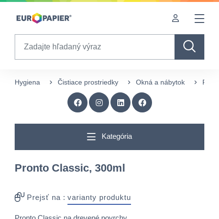
Table Of Content
Zaujímavé produkty pre Vás
sr.skip-to.main-content
sr.skip-to.table-of-contents
sr.skip-to.main-navigation
Search
Hygiena
Čistiace prostriedky
Okná a nábytok
Pront
Kategória
Pronto Classic, 300ml
Prejsť na :
varianty produktu
Pronto Classic na drevené povrchy.