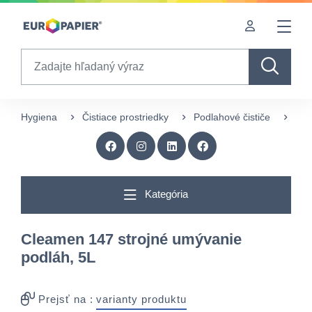
Table Of Content
Zaujímavé produkty pre Vás
sr.skip-to.main-content
sr.skip-to.table-of-contents
sr.skip-to.main-navigation
Search
Hygiena
Čistiace prostriedky
Podlahové čističe
Cle
Kategória
Cleamen 147 strojné umývanie
podláh, 5L
Prejsť na :
varianty produktu