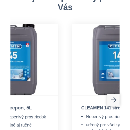
Vás
5 deepon, 5L
CLEAMEN 141 strojný n
Nepenivý prostriedok
ný nepenivý prostriedok
určený pre všetky dru
 strojné aj ručné