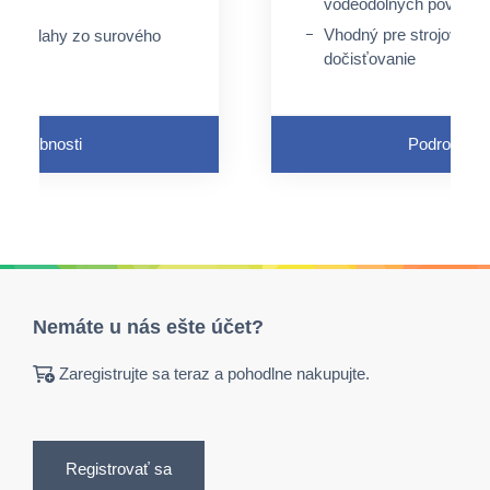
vodeodolných povrcho
Vhodný pre strojové či
a podlahy zo surového
dočisťovanie
Podrobnosti
Podrobnost
Nemáte u nás ešte účet?
Zaregistrujte sa teraz a pohodlne nakupujte.
Registrovať sa