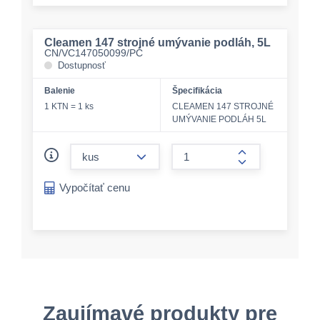
Cleamen 147 strojné umývanie podláh, 5L
CN/VC147050099/PC
Dostupnosť
Balenie
Špecifikácia
1 KTN = 1 ks
CLEAMEN 147 STROJNÉ
UMÝVANIE PODLÁH 5L
form.decrease-amount
form.increase-a
Vypočítať cenu
Zaujímavé produkty pre