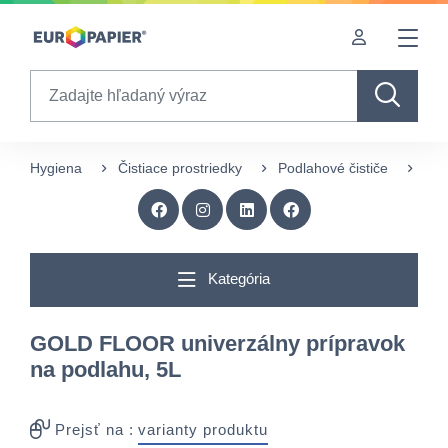
Table Of Content
Zaujímavé produkty pre Vás
sr.skip-to.main-content
sr.skip-to.table-of-contents
sr.skip-to.main-navigation
Search
Hygiena
Čistiace prostriedky
Podlahové čističe
GOL
Kategória
GOLD FLOOR univerzálny prípravok
na podlahu, 5L
Prejsť na :
varianty produktu