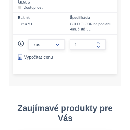
GD/85
Dostupnosť
Balenie
Špecifikácia
1 ks = 5 l
GOLD FLOOR na podlahu
-uni. čistič 5L
form.decrease-amount
form.increase-a
Vypočítať cenu
Zaujímavé produkty pre
Vás