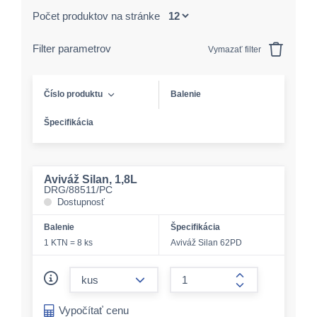
Počet produktov na stránke
Filter parametrov
Vymazať filter
Číslo produktu
Balenie
Špecifikácia
Aviváž Silan, 1,8L
DRG/88511/PC
Dostupnosť
Balenie
Špecifikácia
1 KTN = 8 ks
Aviváž Silan 62PD
form.decrease-amount
form.increase-a
Vypočítať cenu