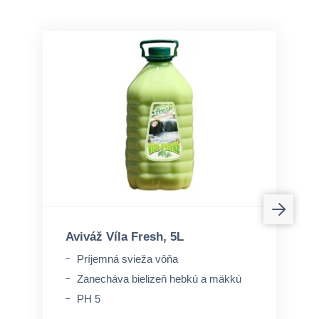
Aviváž Víla Fresh, 5L
Príjemná svieža vôňa
Zanecháva bielizeň hebkú a mäkkú
PH 5