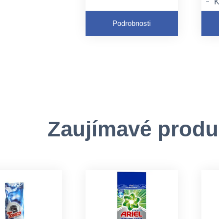
K
Bielizeň zanecháva
a
hebkú a voňavú
Podrobnosti
V
Uľahčuje žehlenie
t
D
t
Zaujímavé produ