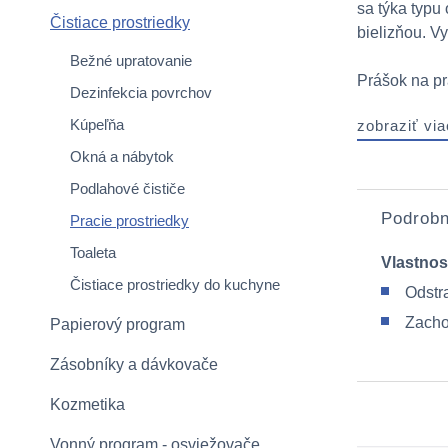
sa týka typu
Čistiace prostriedky
bielizňou. Vy
Bežné upratovanie
Prášok na pr
Dezinfekcia povrchov
Kúpeľňa
zobraziť via
Okná a nábytok
Podlahové čističe
Podrobn
Pracie prostriedky
Toaleta
Vlastnos
Čistiace prostriedky do kuchyne
Odstr
Zacho
Papierový program
Zásobníky a dávkovače
Kozmetika
Vonný program - osviežovače