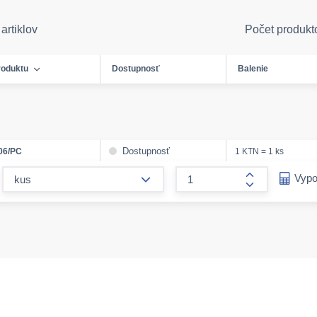
artiklov
Počet produkt
roduktu
Dostupnosť
Balenie
Dostupnosť
06/PC
1 KTN = 1 ks
form.decrease-amount
Vypo
form.increase