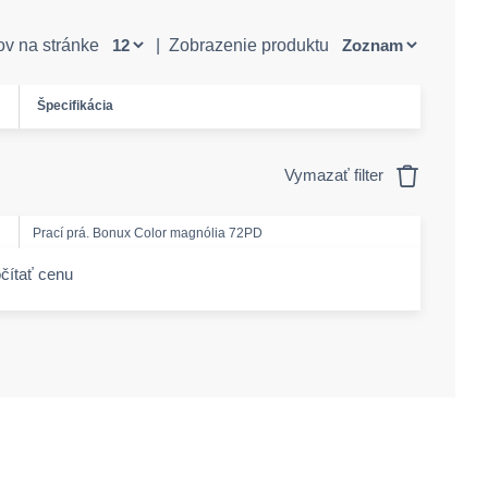
ov na stránke
|
Zobrazenie produktu
Špecifikácia
Vymazať filter
Prací prá. Bonux Color magnólia 72PD
čítať cenu
-amount