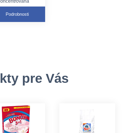
oncentrovaná
viváž
Podrobnosti
hodná pre všetky
ypy tkanín
ermatologicky
estované
kty pre Vás