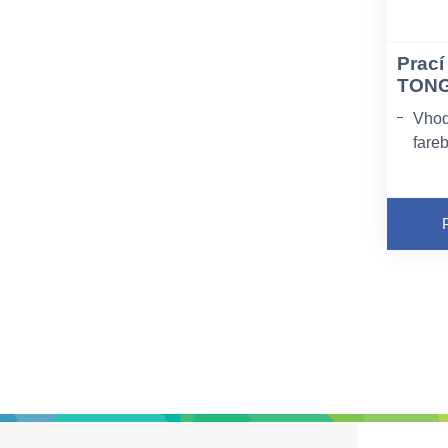
Prací
TONG
Vhod
fare
Odst
druh
Doko
bieli