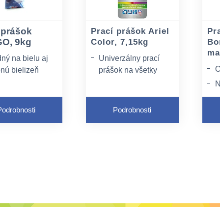
 prášok
Prací prášok Ariel
Pr
O, 9kg
Color, 7,15kg
Bo
ma
ný na bielu aj
Univerzálny prací
O
bnú bielizeň
prášok na všetky
farby
N
raňuje všetky
y škvŕn
Súčasťou sú zložky,
Z
ktoré sú účinné pri
Podrobnosti
Podrobnosti
o
nale prevonia
odstraňovaní škvŕn
b
zeň
Počet praní: 130