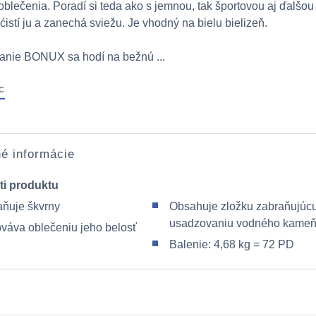
 oblečenia. Poradí si teda ako s jemnou, tak športovou aj ďalšou
ćistí ju a zanechá sviežu. Je vhodný na bielu bielizeň.
anie BONUX sa hodí na bežnú ...
c
é informácie
ti produktu
aňuje škvrny
Obsahuje zložku zabraňujúc
usadzovaniu vodného kame
váva oblečeniu jeho belosť
Balenie: 4,68 kg = 72 PD