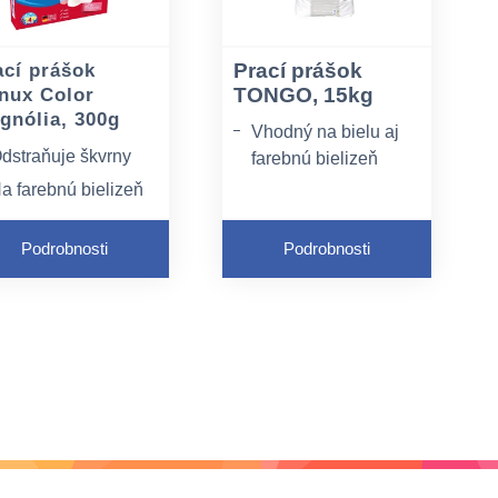
Prací prášok
ací prášok
TONGO, 15kg
nux Color
gnólia, 300g
Vhodný na bielu aj
dstraňuje škvrny
farebnú bielizeň
a farebnú bielizeň
Odstraňuje všetky
druhy škvŕn
achováva
Podrobnosti
Podrobnosti
blečeniu jeho
Dokonale prevonia
elosť
bielizeň