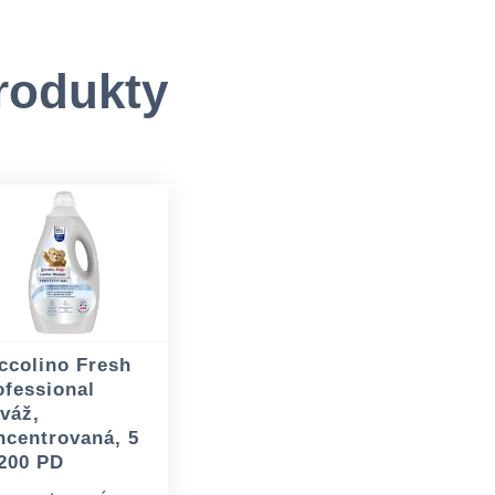
rodukty
ccolino Fresh
ofessional
iváž,
ncentrovaná, 5
 200 PD