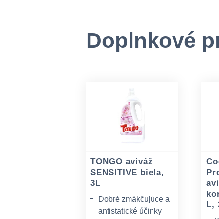
Doplnkové p
TONGO aviváž
Co
SENSITIVE biela,
Pr
3L
av
ko
Dobré zmäkčujúce a
L,
antistatické účinky