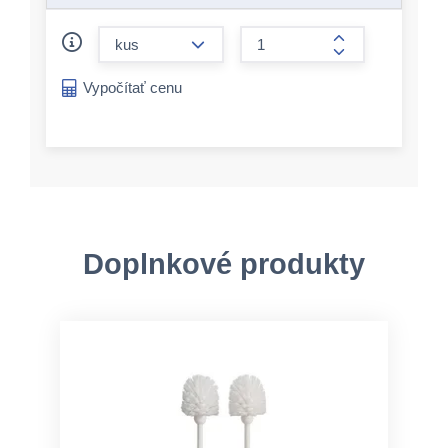
form.decrease-amount
form.increase-a
Vypočítať cenu
Doplnkové produkty