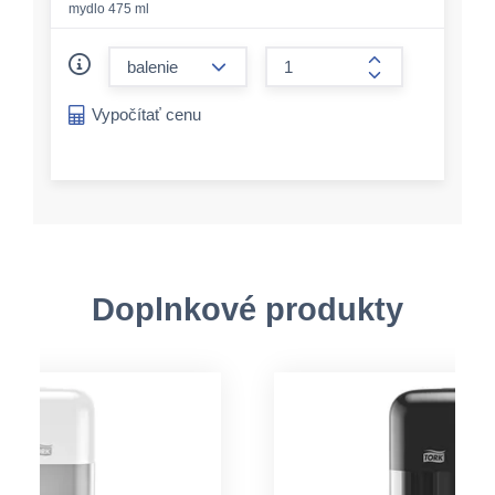
mydlo 475 ml
form.decrease-amount
form.increase-a
Vypočítať cenu
Doplnkové produkty