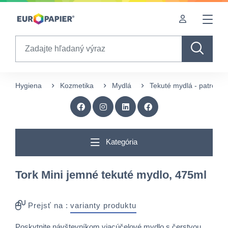
Table Of Content
Doplnkové produkty
sr.skip-to.main-content
sr.skip-to.table-of-contents
sr.skip-to.main-navigation
Search
Hygiena
Kozmetika
Mydlá
Tekuté mydlá - patróny
Kategória
Tork Mini jemné tekuté mydlo, 475ml
Prejsť na :
varianty produktu
Poskytnite návštevníkom viacúčelové mydlo s čerstvou