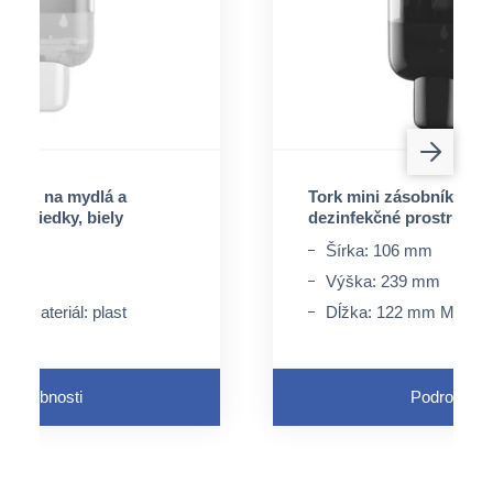
obník na mydlá a
Tork mini zásobník na m
rostriedky, biely
dezinfekčné prostriedky
 mm
Šírka: 106 mm
 mm
Výška: 239 mm
mm Materiál: plast
Dĺžka: 122 mm Materiál
Podrobnosti
Podrobnost